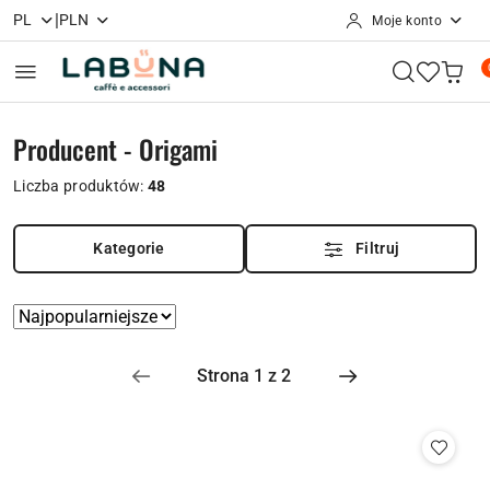
|
PL
PLN
Moje konto
Przejdź do treści głównej
Przejdź do wyszukiwarki
Przejdź do moje konto
Przejdź do menu głównego
Przejdź do stopki
Producent - Origami
Liczba produktów:
48
Kategorie
Filtruj
Zastosowano
Sortuj
według
sortowanie:
Najpopularniejsze.