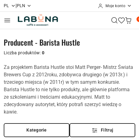
|
PL
PLN
Moje konto
Przejdź do treści głównej
Przejdź do wyszukiwarki
Przejdź do moje konto
Przejdź do menu głównego
Przejdź do stopki
Producent - Barista Hustle
Liczba produktów:
0
Za projektem Barista Hustle stoi Matt Perger- Mistrz Świata
Brewers Cup z 2012roku, zdobywca drugiego (w 2013r.) i
trzeciego miejsca (w 2011r) w tym samym konkursie.
Barista Hustle to nie tylko produkty, ale głównie platforma
ze szkoleniami i treściami edukacyjnymi. Matt to
zdecydowany autorytet, który potrafi szerzyć wiedzę o
kawie.
Kategorie
Filtruj