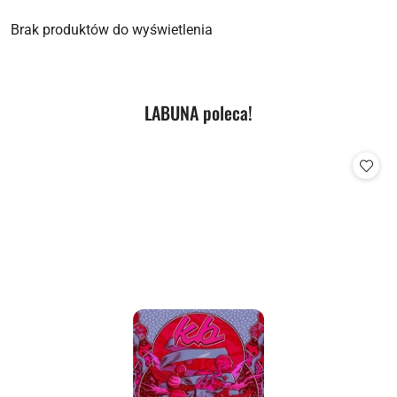
Brak produktów do wyświetlenia
Produkty
LABUNA poleca!
Pomiń karuzelę produktów
o
statusie: