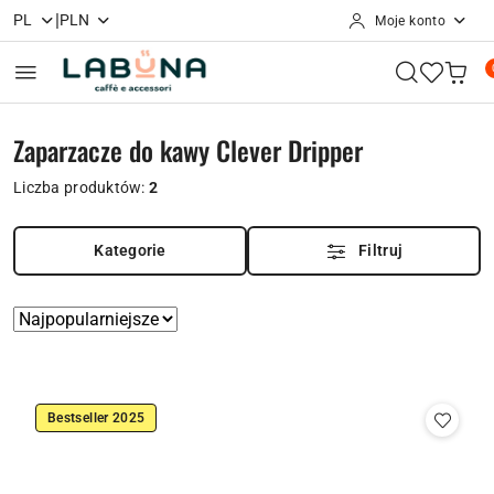
|
PL
PLN
Moje konto
Przejdź do treści głównej
Przejdź do wyszukiwarki
Przejdź do moje konto
Przejdź do menu głównego
Przejdź do stopki
Zaparzacze do kawy Clever Dripper
Liczba produktów:
2
Kategorie
Filtruj
Zastosowano
Sortuj
według
sortowanie:
Najpopularniejsze.
Bestseller 2025