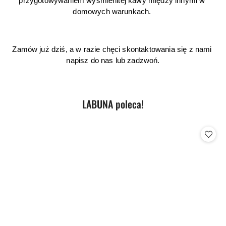
przygotowywaniem wyśmienitej kawy między innymi w 
domowych warunkach. 
Zamów już dziś, a w razie chęci skontaktowania się z nami 
napisz do nas lub zadzwoń.
Produkty
LABUNA poleca!
Pomiń karuzelę produktów
o
statusie: