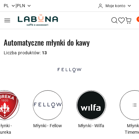
|
PL
PLN
Moje konto
Przejdź do treści głównej
Przejdź do wyszukiwarki
Przejdź do moje konto
Przejdź do menu głównego
Przejdź do stopki
Automatyczne młynki do kawy
Liczba produktów:
13
łynki -
Młynki - Fellow
Młynki - Wilfa
Młynki
ureka
Timem