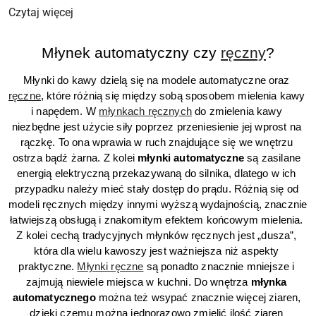
Czytaj więcej
Młynek automatyczny czy 
ręczny
?
Młynki do kawy dzielą się na modele automatyczne oraz 
ręczne
, które różnią się między sobą sposobem mielenia kawy 
i napędem. W 
młynkach ręcznych
 do zmielenia kawy 
niezbędne jest użycie siły poprzez przeniesienie jej wprost na 
rączkę. To ona wprawia w ruch znajdujące się we wnętrzu 
ostrza bądź żarna. Z kolei 
młynki automatyczne 
są zasilane 
energią elektryczną przekazywaną do silnika, dlatego w ich 
przypadku należy mieć stały dostęp do prądu. Różnią się od 
modeli ręcznych między innymi wyższą wydajnością, znacznie 
łatwiejszą obsługą i znakomitym efektem końcowym mielenia. 
Z kolei cechą tradycyjnych młynków ręcznych jest „dusza”, 
która dla wielu kawoszy jest ważniejsza niż aspekty 
praktyczne. 
Młynki ręczne
 są ponadto znacznie mniejsze i 
zajmują niewiele miejsca w kuchni. Do wnętrza 
młynka 
automatycznego 
można też wsypać znacznie więcej ziaren, 
dzięki czemu można jednorazowo zmielić ilość ziaren 