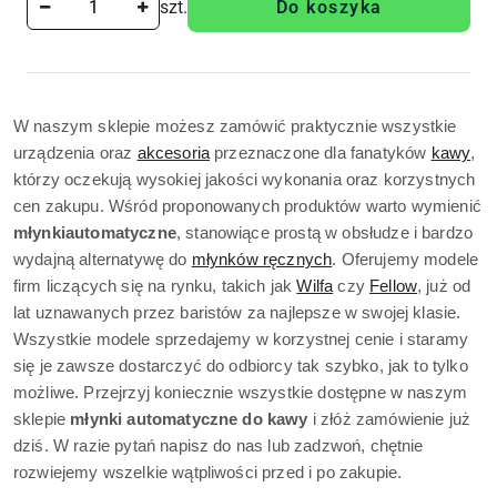
szt.
Do koszyka
W naszym sklepie możesz zamówić praktycznie wszystkie 
urządzenia oraz 
akcesoria
 przeznaczone dla fanatyków 
kawy
, 
którzy oczekują wysokiej jakości wykonania oraz korzystnych 
cen zakupu. Wśród proponowanych produktów warto wymienić 
młynki
automatyczne
, stanowiące prostą w obsłudze i bardzo 
wydajną alternatywę do 
młynków ręcznych
. Oferujemy modele 
firm liczących się na rynku, takich jak 
Wilfa
 czy 
Fellow
, już od 
lat uznawanych przez baristów za najlepsze w swojej klasie. 
Wszystkie modele sprzedajemy w korzystnej cenie i staramy 
się je zawsze dostarczyć do odbiorcy tak szybko, jak to tylko 
możliwe. Przejrzyj koniecznie wszystkie dostępne w naszym 
sklepie 
młynki automatyczne do kawy 
i złóż zamówienie już 
dziś. W razie pytań napisz do nas lub zadzwoń, chętnie 
rozwiejemy wszelkie wątpliwości przed i po zakupie.