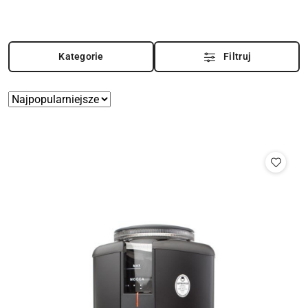
Kategorie
Filtruj
Zastosowano
Sortuj
według
sortowanie:
Najpopularniejsze.