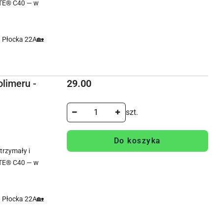
TE® C40 — w
. Płocka 22A🏡
Cena:
limeru -
29.00
szt.
Do koszyka
rzymały i
TE® C40 — w
. Płocka 22A🏡