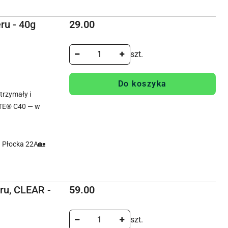
Cena:
ru - 40g
29.00
szt.
Do koszyka
rzymały i
TE® C40 — w
. Płocka 22A🏡
Cena:
ru, CLEAR -
59.00
szt.