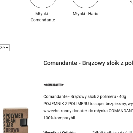
Młynki -
Młynki - Hario
Comandante
e.
Comandante - Brązowy słoik z pol
NAZWA
PRODUCENTA:
COMANDANTE
Comandante - Brązowy słoik z polimeru - 40g
POJEMNIK Z POLIMERU to super bezpieczny, wyt
wszechstronny dodatek do młynka COMANDAN
100% kompatybil...
Wysyłka / Odbiór:
24h🚀/odbierz dziś-Ul