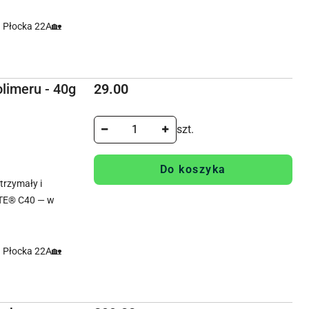
. Płocka 22A🏡
Cena:
olimeru - 40g
29.00
szt.
Do koszyka
rzymały i
TE® C40 — w
. Płocka 22A🏡