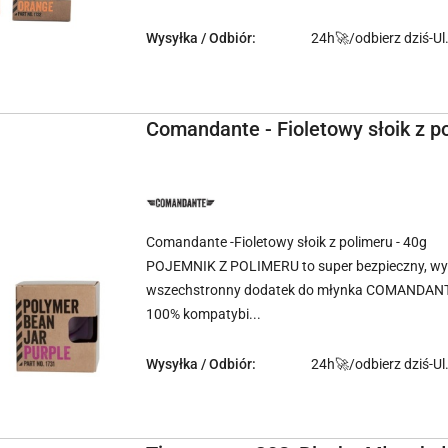
Wysyłka / Odbiór:
24h🚀/odbierz dziś-Ul
Comandante - Fioletowy słoik z p
NAZWA
PRODUCENTA:
COMANDANTE
Comandante -Fioletowy słoik z polimeru - 40g
POJEMNIK Z POLIMERU to super bezpieczny, wyt
wszechstronny dodatek do młynka COMANDAN
100% kompatybi...
Wysyłka / Odbiór:
24h🚀/odbierz dziś-Ul