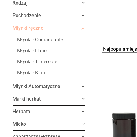
Rodzaj
Pochodzenie
Młynki ręczne
Młynki - Comandante
Zastosowano
Sortuj
Młynki - Hario
według
sortowanie:
Młynki - Timemore
Najpopularniejsz
Młynki - Kinu
Młynki Automatyczne
Marki herbat
Herbata
Mleko
Zaparzacze/Ekspresy