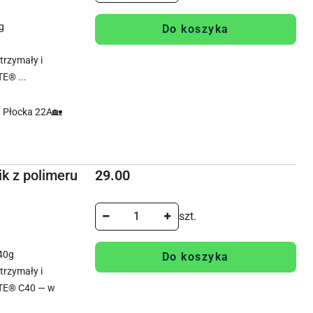
g
Do koszyka
rzymały i
E® ...
. Płocka 22A🏡
Cena:
k z polimeru
29.00
szt.
40g
Do koszyka
rzymały i
TE® C40 — w