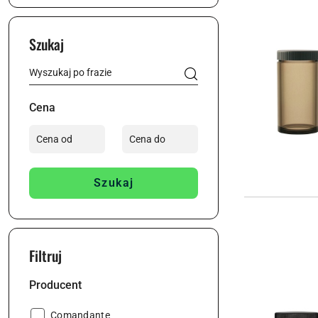
Szukaj
Cena
Szukaj
Filtruj
Producent
Producent:
Comandante