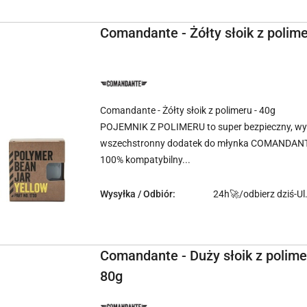
Comandante - Żółty słoik z polime
NAZWA
PRODUCENTA:
COMANDANTE
Comandante - Żółty słoik z polimeru - 40g
POJEMNIK Z POLIMERU to super bezpieczny, wyt
wszechstronny dodatek do młynka COMANDAN
100% kompatybilny...
Wysyłka / Odbiór:
24h🚀/odbierz dziś-Ul
Comandante - Duży słoik z polime
80g
NAZWA