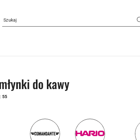
młynki do kawy
:
55