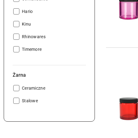
Producent:
Hario
Producent:
Kinu
Producent:
Rhinowares
Producent:
Timemore
Żarna
Żarna:
Ceramiczne
Żarna:
Stalowe