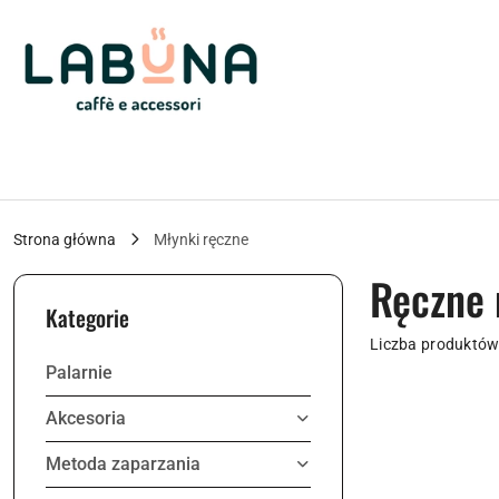
Przejdź do treści głównej
Przejdź do wyszukiwarki
Przejdź do moje konto
Przejdź do menu głównego
Przejdź do stopki
Strona główna
Młynki ręczne
Ręczne 
Kategorie
Liczba produktów
Palarnie
Akcesoria
Metoda zaparzania