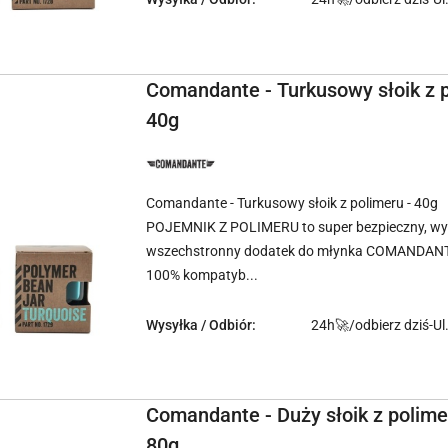
Comandante - Turkusowy słoik z p
40g
NAZWA
PRODUCENTA:
COMANDANTE
Comandante - Turkusowy słoik z polimeru - 40g
POJEMNIK Z POLIMERU to super bezpieczny, wyt
wszechstronny dodatek do młynka COMANDAN
100% kompatyb...
Wysyłka / Odbiór:
24h🚀/odbierz dziś-Ul
Comandante - Duży słoik z polim
80g