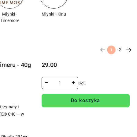
Młynki -
Młynki - Kinu
Timemore
1
2
Cena:
imeru - 40g
29.00
szt.
Do koszyka
rzymały i
TE® C40 — w
. Płocka 22A🏡