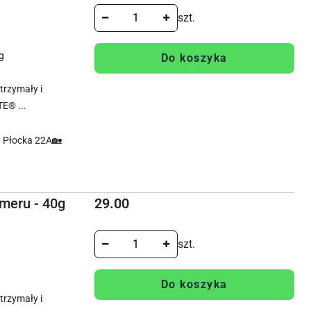
szt.
g
Do koszyka
rzymały i
E® ...
. Płocka 22A🏡
Cena:
meru - 40g
29.00
szt.
Do koszyka
rzymały i