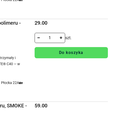
Cena:
olimeru -
29.00
szt.
Do koszyka
rzymały i
TE® C40 — w
. Płocka 22A🏡
Cena:
eru, SMOKE -
59.00