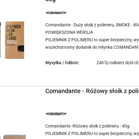
NAZWA
PRODUCENTA:
COMANDANTE
Comandante - Duży słoik z polimeru, SMOKE - 80
POWIĘKSZONA WERSJA
POJEMNIK Z POLIMERU to super bezpieczny, wyt
wszechstronny dodatek do młynka COMANDANT
Wysyłka / Odbiór:
24h🚀/odbierz dziś-Ul
Comandante - Różowy słoik z poli
NAZWA
PRODUCENTA:
COMANDANTE
Comandante -Różowy słoik z polimeru - 40g
POJEMNIK Z POLIMERU to super bezpieczny, wyt