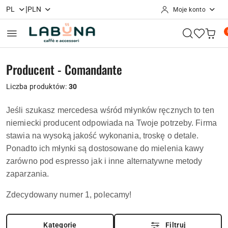
|
PL
PLN
Moje konto
Przejdź do treści głównej
Przejdź do wyszukiwarki
Przejdź do moje konto
Przejdź do menu głównego
Przejdź do stopki
Producent - Comandante
Liczba produktów:
30
Jeśli szukasz mercedesa wśród młynków ręcznych to ten
niemiecki producent odpowiada na Twoje potrzeby. Firma
stawia na wysoką jakość wykonania, troskę o detale.
Ponadto ich młynki są dostosowane do mielenia kawy
zarówno pod espresso jak i inne alternatywne metody
zaparzania.
Zdecydowany numer 1, polecamy!
Kategorie
Filtruj