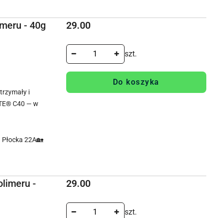
Cena:
meru - 40g
29.00
szt.
Do koszyka
rzymały i
TE® C40 — w
. Płocka 22A🏡
Cena:
limeru -
29.00
szt.