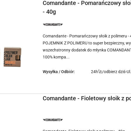
Comandante - Pomarańczowy słoi
- 40g
NAZWA
PRODUCENTA:
COMANDANTE
Comandante - Pomarańczowy słoik z polimeru - 
POJEMNIK Z POLIMERU to super bezpieczny, wyt
wszechstronny dodatek do młynka COMANDAN
100% kompa...
Wysyłka / Odbiór:
24h🚀/odbierz dziś-Ul
Comandante - Fioletowy słoik z p
NAZWA
PRODUCENTA:
COMANDANTE