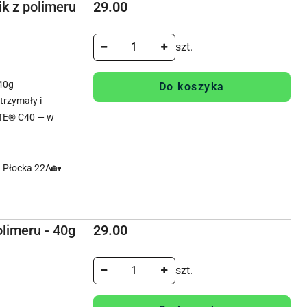
Cena:
k z polimeru
29.00
szt.
40g
Do koszyka
rzymały i
TE® C40 — w
. Płocka 22A🏡
Cena:
olimeru - 40g
29.00
szt.