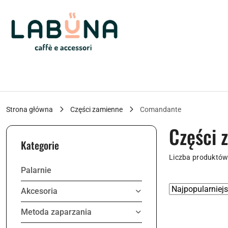
Przejdź do treści głównej
Przejdź do wyszukiwarki
Przejdź do moje konto
Przejdź do menu głównego
Przejdź do stopki
Strona główna
Części zamienne
Comandante
Części
Kategorie
Liczba produktów
Palarnie
Zastosowano
Sortuj
Akcesoria
według
sortowanie:
Metoda zaparzania
Najpopularniejsz