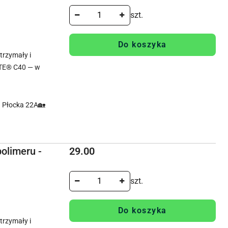
szt.
Do koszyka
rzymały i
TE® C40 — w
. Płocka 22A🏡
Cena:
olimeru -
29.00
szt.
Do koszyka
rzymały i