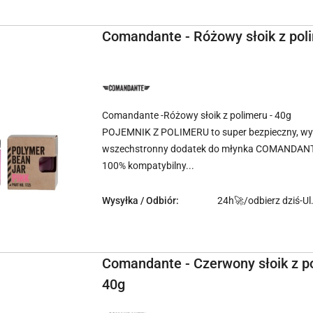
Comandante - Różowy słoik z poli
NAZWA
PRODUCENTA:
COMANDANTE
Comandante -Różowy słoik z polimeru - 40g
POJEMNIK Z POLIMERU to super bezpieczny, wyt
wszechstronny dodatek do młynka COMANDAN
100% kompatybilny...
Wysyłka / Odbiór:
24h🚀/odbierz dziś-Ul
Comandante - Czerwony słoik z po
40g
NAZWA