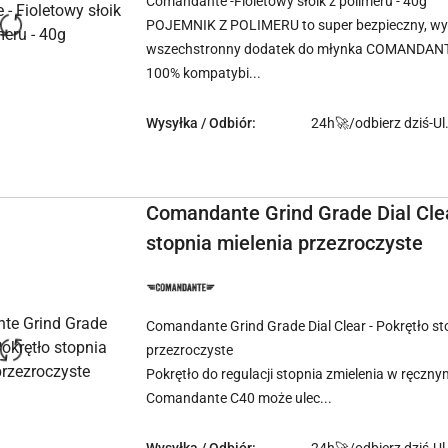
Comandante -Fioletowy słoik z polimeru - 40g
POJEMNIK Z POLIMERU to super bezpieczny, wyt
wszechstronny dodatek do młynka COMANDAN
100% kompatybi...
Wysyłka / Odbiór:
24h🚀/odbierz dziś-Ul
Comandante Grind Grade Dial Clea
stopnia mielenia przezroczyste
NAZWA
PRODUCENTA:
COMANDANTE
Comandante Grind Grade Dial Clear - Pokrętło st
przezroczyste
Pokrętło do regulacji stopnia zmielenia w ręcz
Comandante C40 może ulec...