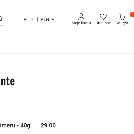
0
|
PL
PLN
Moje konto
Ulubione
Koszyk
ante
Cena:
imeru - 40g
29.00