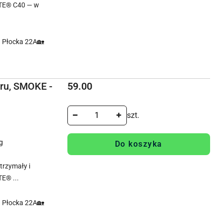
TE® C40 — w
. Płocka 22A🏡
Cena:
eru, SMOKE -
59.00
szt.
g
Do koszyka
rzymały i
E® ...
. Płocka 22A🏡