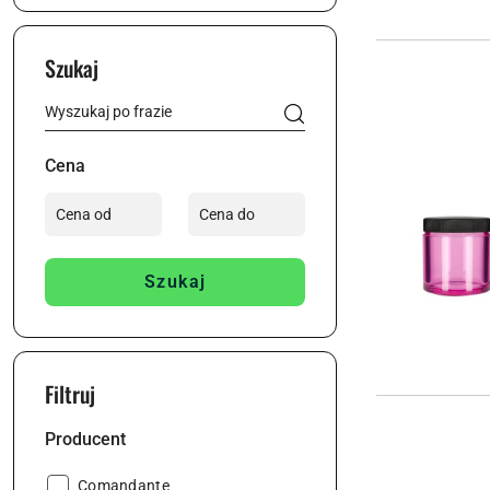
Szukaj
Cena
Szukaj
Filtruj
Producent
Producent:
Comandante