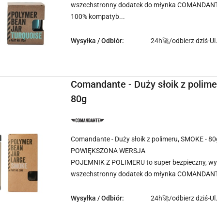
wszechstronny dodatek do młynka COMANDAN
100% kompatyb...
Wysyłka / Odbiór:
24h🚀/odbierz dziś-Ul
Comandante - Duży słoik z polim
80g
NAZWA
PRODUCENTA:
COMANDANTE
Comandante - Duży słoik z polimeru, SMOKE - 80
POWIĘKSZONA WERSJA
POJEMNIK Z POLIMERU to super bezpieczny, wyt
wszechstronny dodatek do młynka COMANDANT
Wysyłka / Odbiór:
24h🚀/odbierz dziś-Ul