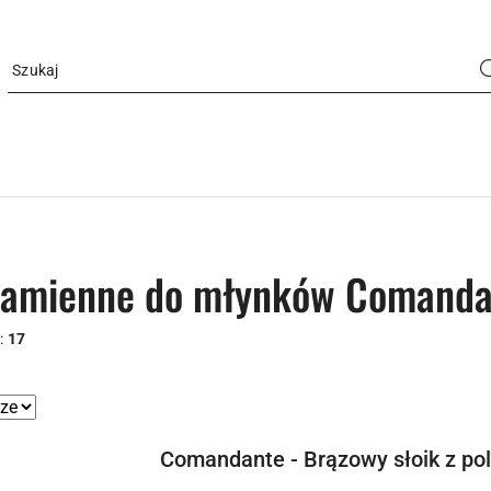
 zamienne do młynków Comand
:
17
Comandante - Brązowy słoik z pol
e.