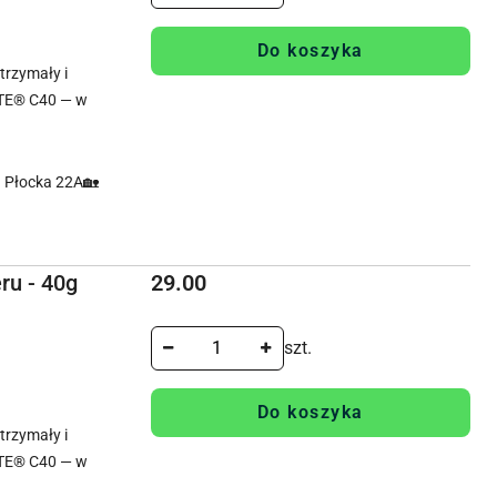
Do koszyka
rzymały i
TE® C40 — w
. Płocka 22A🏡
Cena:
ru - 40g
29.00
szt.
Do koszyka
rzymały i
TE® C40 — w