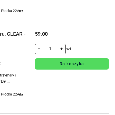
. Płocka 22A🏡
Cena:
ru, CLEAR -
59.00
szt.
g
Do koszyka
rzymały i
E® ...
. Płocka 22A🏡