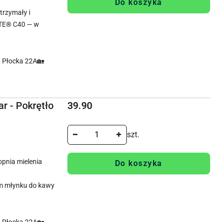
Do koszyka
rzymały i
TE® C40 — w
. Płocka 22A🏡
Cena:
r - Pokrętło
39.90
szt.
opnia mielenia
Do koszyka
nym młynku do kawy