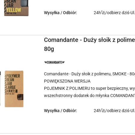
Wysyłka / Odbiór:
24h🚀/odbierz dziś-Ul
Comandante - Duży słoik z polime
80g
NAZWA
PRODUCENTA:
COMANDANTE
Comandante - Duży słoik z polimeru, SMOKE - 80
POWIĘKSZONA WERSJA
POJEMNIK Z POLIMERU to super bezpieczny, wyt
wszechstronny dodatek do młynka COMANDANT
Wysyłka / Odbiór:
24h🚀/odbierz dziś-Ul