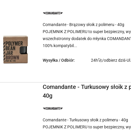
NAZWA
PRODUCENTA:
COMANDANTE
Comandante - Brązowy słoik z polimeru - 40g
POJEMNIK Z POLIMERU to super bezpieczny, wyt
wszechstronny dodatek do młynka COMANDAN
100% kompatybil...
Wysyłka / Odbiór:
24h🚀/odbierz dziś-Ul
Comandante - Turkusowy słoik z p
40g
NAZWA
PRODUCENTA:
COMANDANTE
Comandante - Turkusowy słoik z polimeru - 40g
POJEMNIK Z POLIMERU to super bezpieczny, wyt