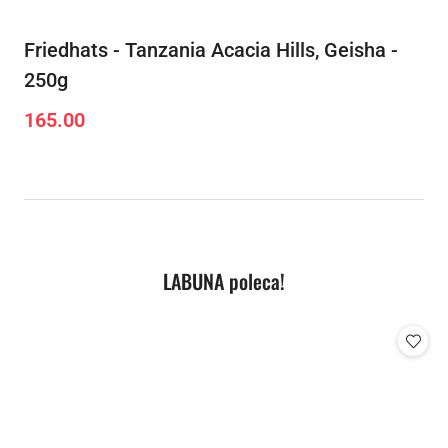
Friedhats - Tanzania Acacia Hills, Geisha -
250g
165.00
Cena:
Produkty
LABUNA poleca!
Pomiń karuzelę produktów
o
statusie: