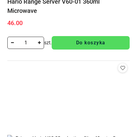
Hario Range Server V60-01 360ml
Microwave
46.00
Cena:
szt.
Do koszyka