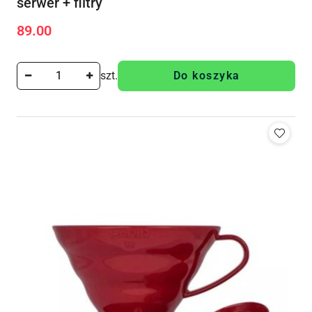
serwer + filtry
89.00
Cena:
szt.
Do koszyka