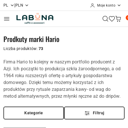
|
PL
PLN
Moje konto
Przejdź do treści głównej
Przejdź do wyszukiwarki
Przejdź do moje konto
Przejdź do menu głównego
Przejdź do stopki
Prodkuty marki Hario
Liczba produktów:
73
Firma Hario to kolejny w naszym portfolio producent z
Azji. Ich początki to produkcja szkła żaroodpornego, a od
1964 roku rozszerzyli ofertę o artykuły gospodarstwa
domowego. Dzięki temu możemy korzystać z ich
produktów przy rytuale zaparzania kawy- od wag do
metod alternatywnych, przez młynki ręczne aż do dripów.
Kategorie
Filtruj