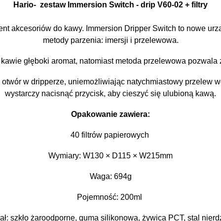
Hario- zestaw Immersion Switch - drip V60-02 + filtry
nt akcesoriów do kawy. Immersion Dripper Switch to nowe urzą
metody parzenia: imersji i przelewowa.
 kawie głęboki aromat, natomiast metoda przelewowa pozwala 
otwór w dripperze, uniemożliwiając natychmiastowy przelew w
wystarczy nacisnąć przycisk, aby cieszyć się ulubioną kawą.
Opakowanie zawiera:
40 filtrów papierowych
Wymiary: W130 × D115 × W215mm
Waga: 694g
Pojemność: 200ml
iał: szkło żaroodporne, guma silikonowa, żywica PCT, stal nier