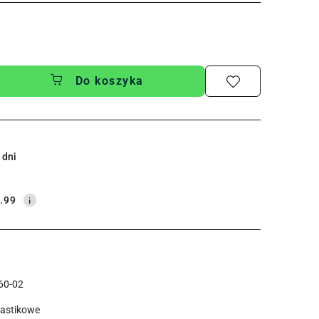
Do koszyka
 dni
.99
60-02
lastikowe