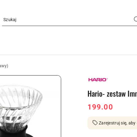
kawy)
LOGO
MARKI
HARIO
Hario- zestaw Imm
cena:
199.00
Zarejestruj się, a