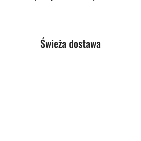
Produkty
Świeża dostawa
o
statusie: