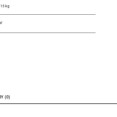
.15 kg
DF
Y (0)