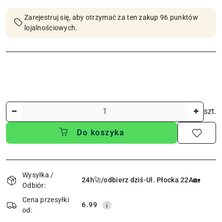
Zarejestruj się, aby otrzymać za ten zakup 96 punktów
lojalnościowych.
Ilość
szt.
Do koszyka
Dostępność
i
Wysyłka /
24h🚀/odbierz dziś-Ul. Płocka 22A🏡
Odbiór:
dostawa
Cena przesyłki
6.99
od: