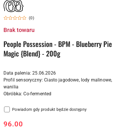
NAZWA
PRODUCENTA:
PEOPLE
POSSESION
(0)
Brak towaru
People Possession - BPM - Blueberry Pie
Magic {Blend} - 200g
Data palenia: 25.06.2026
Profil sensoryczny: Ciasto jagodowe, lody malinowe,
wanilia
Powiadom gdy produkt będzie dostępny
cena:
96.00