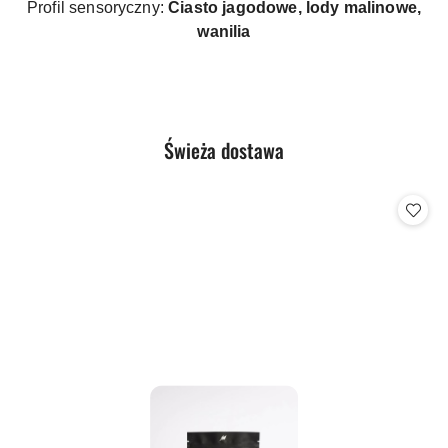
Profil sensoryczny:
Ciasto jagodowe, lody malinowe,
wanilia
Produkty
Świeża dostawa
Pomiń karuzelę produktów
o
statusie: