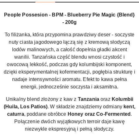
People Possesion - BPM - Blueberry Pie Magic {Blend}
- 200g
To filiżanka, która przypomina prawdziwy deser - soczyste
nuty ciasta jagodowego łączą się z kremową słodyczą
lodów malinowych, a całość dopełnia gładki akcent
wanilii. Tanzańska część blendu wnosi czystość i
owocową lekkość, podczas gdy kolumbijski komponent,
dzięki eksperymentalnej kofermentacji, pogłębia strukturę i
nadaje intensywności aromatu. Efekt to kawa pełna
energii, jednocześnie soczysta i aksamitna.
Unikalny blend złożony z kaw z
Tanzania
oraz
Kolumbii
(Huila, Los Patios)
. W składzie znajdziemy odmiany
kent,
caturra
, poddane obróbce
Honey
oraz Co-Fermented
.
Połączenie dwóch wyjątkowych terroir daje kawę
niezwykle ekspresyjną i pełną słodyczy.