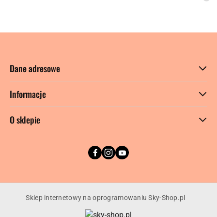
promocyjna:
cena
z
30
dni
przed
obniżką
Dane adresowe
Informacje
O sklepie
Sklep internetowy na oprogramowaniu Sky-Shop.pl