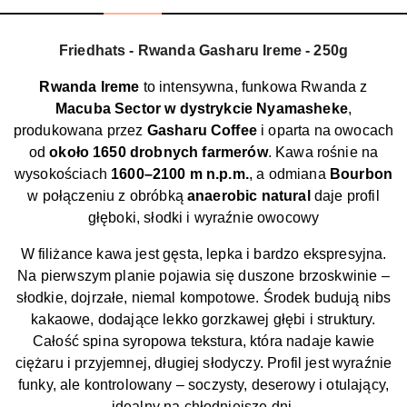
Friedhats - Rwanda Gasharu Ireme - 250g
Rwanda Ireme
to intensywna, funkowa Rwanda z
Macuba Sector w dystrykcie Nyamasheke
,
produkowana przez
Gasharu Coffee
i oparta na owocach
od
około 1650 drobnych farmerów
. Kawa rośnie na
wysokościach
1600–2100 m n.p.m.
, a odmiana
Bourbon
w połączeniu z obróbką
anaerobic natural
daje profil
głęboki, słodki i wyraźnie owocowy
W filiżance kawa jest gęsta, lepka i bardzo ekspresyjna.
Na pierwszym planie pojawia się duszone brzoskwinie –
słodkie, dojrzałe, niemal kompotowe. Środek budują nibs
kakaowe, dodające lekko gorzkawej głębi i struktury.
Całość spina syropowa tekstura, która nadaje kawie
ciężaru i przyjemnej, długiej słodyczy. Profil jest wyraźnie
funky, ale kontrolowany – soczysty, deserowy i otulający,
idealny na chłodniejsze dni.