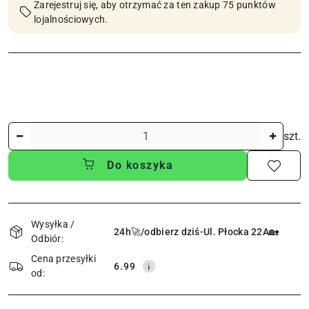
Zarejestruj się, aby otrzymać za ten zakup 75 punktów
lojalnościowych.
Ilość
szt.
Do koszyka
Dostępność
i
Wysyłka /
24h🚀/odbierz dziś-Ul. Płocka 22A🏡
Odbiór:
dostawa
Cena przesyłki
6.99
od: