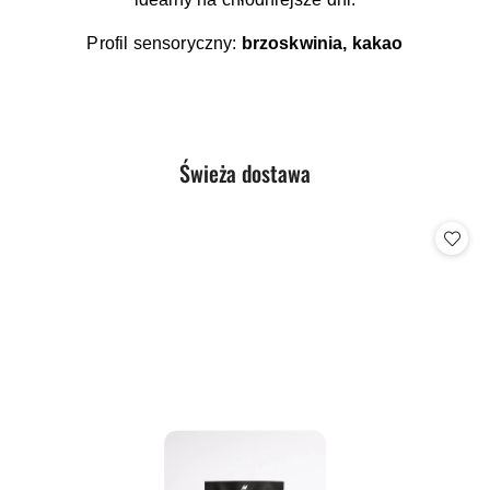
Profil sensoryczny:
brzoskwinia, kakao
Produkty
Świeża dostawa
Pomiń karuzelę produktów
o
statusie: