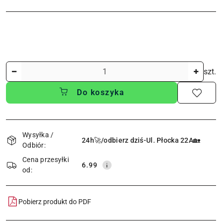
Ilość
szt.
Do koszyka
Dostępność
i
Wysyłka /
24h🚀/odbierz dziś-Ul. Płocka 22A🏡
Odbiór:
dostawa
Cena przesyłki
6.99
od:
Pobierz produkt do PDF