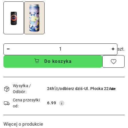
Ilość
szt.
Do koszyka
Dostępność
i
Wysyłka /
24h🚀/odbierz dziś-Ul. Płocka 22A🏡
Odbiór:
dostawa
Cena przesyłki
6.99
od:
Więcej o produkcie