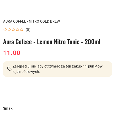
NAZWA
AURA COFFEE - NITRO COLD BREW
PRODUCENTA:
(0)
Aura Cofeee - Lemon Nitro Tonic - 200ml
cena:
11.00
Zarejestruj się, aby otrzymać za ten zakup 11 punktów
lojalnościowych.
Wariant
Smak: