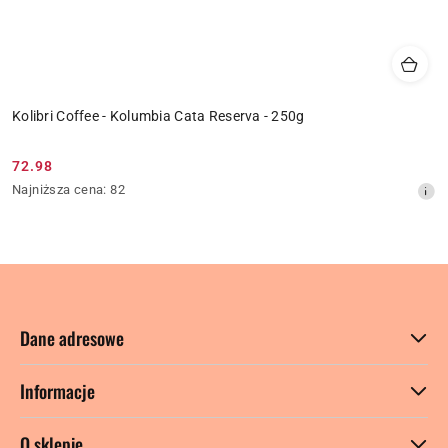
Kolibri Coffee - Kolumbia Cata Reserva - 250g
72.98
Cena
Najniższa
Najniższa cena:
82
promocyjna:
cena
z
30
dni
przed
obniżką
Dane adresowe
Informacje
O sklepie