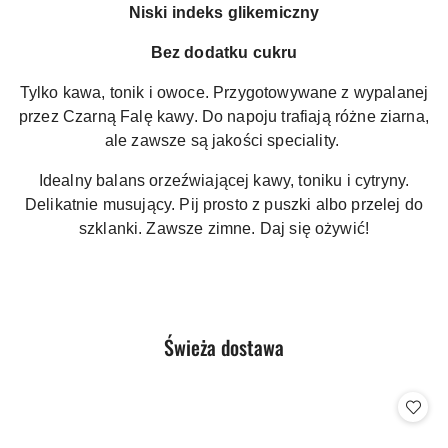
Niski indeks glikemiczny
Bez dodatku cukru
Tylko kawa, tonik i owoce. Przygotowywane
z wypalanej
przez Czarną Falę kawy. Do napoju trafiają różne ziarna,
ale zawsze są jakości speciality.
Idealny balans orzeźwiającej kawy, toniku i cytryny.
Delikatnie musujący. Pij prosto z puszki albo przelej do
szklanki. Zawsze zimne. Daj się ożywić!
Produkty
Świeża dostawa
Pomiń karuzelę produktów
o
statusie: