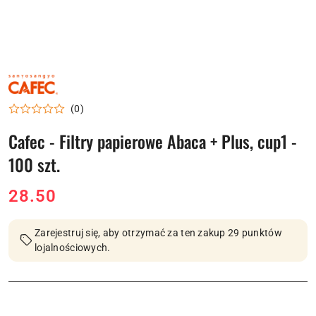
NAZWA
PRODUCENTA:
CAFEC
(0)
Cafec - Filtry papierowe Abaca + Plus, cup1 -
100 szt.
cena:
28.50
Zarejestruj się, aby otrzymać za ten zakup 29 punktów
lojalnościowych.