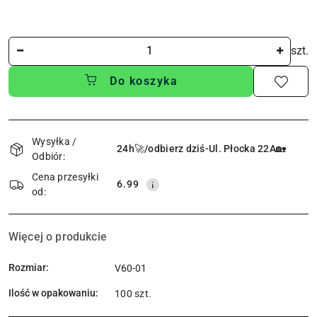
Ilość
szt.
Do koszyka
Dostępność
i
Wysyłka /
24h🚀/odbierz dziś-Ul. Płocka 22A🏡
Odbiór:
dostawa
Cena przesyłki
6.99
od:
Więcej o produkcie
Rozmiar:
V60-01
Ilość w opakowaniu:
100 szt.