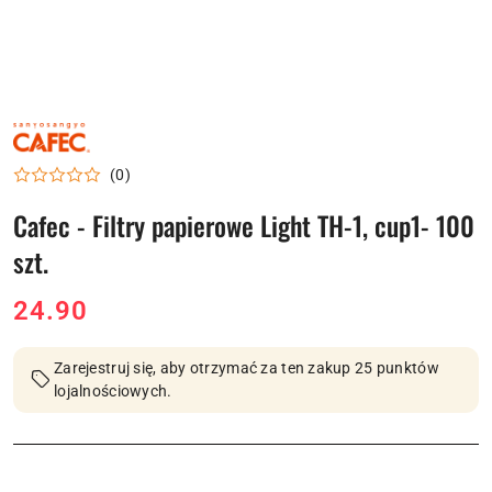
NAZWA
PRODUCENTA:
CAFEC
(0)
Cafec - Filtry papierowe Light TH-1, cup1- 100
szt.
cena:
24.90
Zarejestruj się, aby otrzymać za ten zakup 25 punktów
lojalnościowych.