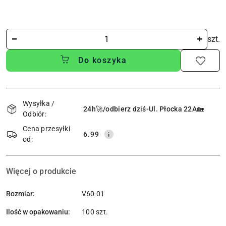
Ilość
szt.
Do koszyka
Dostępność
i
Wysyłka /
24h🚀/odbierz dziś-Ul. Płocka 22A🏡
Odbiór:
dostawa
Cena przesyłki
6.99
od:
Więcej o produkcie
Rozmiar:
V60-01
Ilość w opakowaniu:
100 szt.