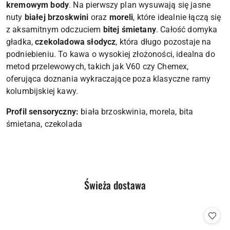
kremowym body
. Na pierwszy plan wysuwają się jasne
nuty
białej brzoskwini
oraz
moreli
, które idealnie łączą się
z aksamitnym odczuciem
bitej śmietany
. Całość domyka
gładka,
czekoladowa słodycz
, która długo pozostaje na
podniebieniu. To kawa o wysokiej złożoności, idealna do
metod przelewowych, takich jak V60 czy Chemex,
oferująca doznania wykraczające poza klasyczne ramy
kolumbijskiej kawy.
Profil sensoryczny:
biała brzoskwinia, morela, bita
śmietana, czekolada
Produkty
Świeża dostawa
Pomiń karuzelę produktów
o
statusie: