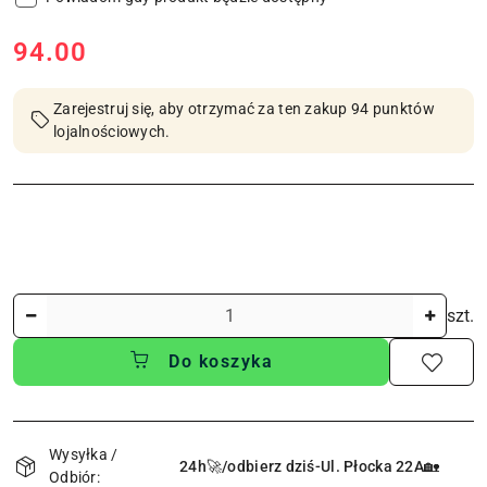
cena:
94.00
Zarejestruj się, aby otrzymać za ten zakup 94 punktów
lojalnościowych.
Ilość
szt.
Do koszyka
Dostępność
i
Wysyłka /
24h🚀/odbierz dziś-Ul. Płocka 22A🏡
Odbiór: