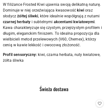
W filiżance Frosted Kiwi ujawnia swoją delikatną naturę.
Dominuje w niej orzeźwiająca kwasowość
kiwi
oraz
słodycz
żółtej śliwki
, które idealnie współgrają z nutami
czarnej herbaty
i subtelnymi
akcentami kwiatowymi
.
Kawa charakteryzuje się czystym, przejrzystym profilem i
długim, eleganckim finiszem. To idealna propozycja dla
wielbicieli metod przelewowych (V60, Chemex), którzy
cenią w kawie lekkość i owocową złożoność.
Profil sensoryczny:
kiwi, czarna herbata, nuty kwiatowe,
żółta śliwka
Produkty
Świeża dostawa
Pomiń karuzelę produktów
o
statusie: