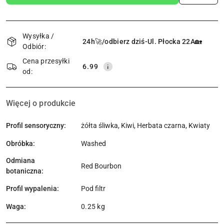
Dostępność
i
Wysyłka /
24h🚀/odbierz dziś-Ul. Płocka 22A🏡
Odbiór:
dostawa
Cena przesyłki
6.99
od:
Więcej o produkcie
Profil sensoryczny:
żółta śliwka, Kiwi, Herbata czarna, Kwiaty
Obróbka:
Washed
Odmiana
Red Bourbon
botaniczna:
Profil wypalenia:
Pod filtr
Waga:
0.25 kg