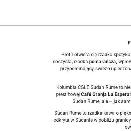
F
Profil otwiera się rzadko spoty
soczysta, słodka
pomarańcza,
wprowa
przypominający świeżo upieczoną
Kolumbia CGLE Sudan Rume to niezw
prestiżowej
Café Granja La Espera
Sudan Rume, ale – jak sami
Sudan Rume to rzadka kawa o piękn
odkryta w Sudanie w pobliżu granicy
ow