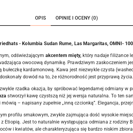
OPIS
OPINIE I OCENY (0)
riedhats - Kolumbia Sudan Rume, Las Margaritas, OMNI- 10
kanym, odświeżającym
akcentem mięty,
który nadaje filiżance l
dzająca owocową dynamikę. Prawdziwym zaskoczeniem jest fin
 bułeczkę kardamonową. Kawa jest niezwykle czysta (washed)
doskonały dowód na to, że różnorodność jest przyprawą życia
ykle rzadka okazja, by spróbować legendarnej odmiany w pr
nza
stworzył kawę czystszą niż jej wersja naturalna. To ten sa
 mówią – napisany zupełnie „inną czcionką”. Elegancja, przejr
ym profilu smakowym, zwykle zajmująca dość wysokie miejsc
 z Etiopią. Jest to naturalnie występująca odmiana z rodzin
oców i kwiatów, ale charakteryzująca się bardzo niskim zbiora