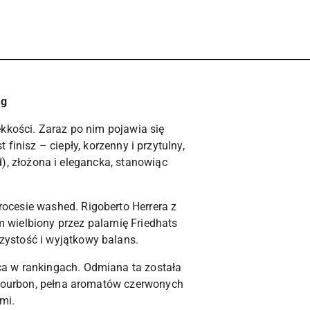
0g
ekkości. Zaraz po nim pojawia się
isz – ciepły, korzenny i przytulny,
, złożona i elegancka, stanowiąc
.
ocesie washed. Rigoberto Herrera z
m wielbiony przez palarnię Friedhats
zystość i wyjątkowy balans.
a w rankingach. Odmiana ta została
y Bourbon, pełna aromatów czerwonych
mi.