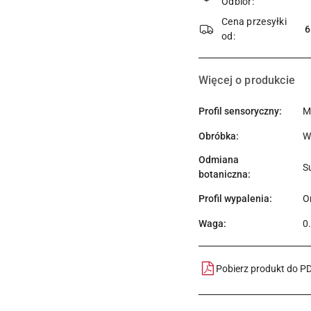
Odbiór:
dostawa
Cena przesyłki
6
od:
Więcej o produkcie
Profil sensoryczny:
M
Obróbka:
W
Odmiana
S
botaniczna:
Profil wypalenia:
O
Waga:
0
Pobierz produkt do P