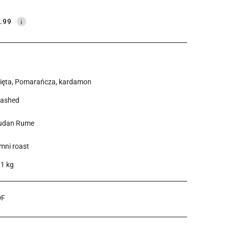
.99
ięta, Pomarańcza, kardamon
ashed
udan Rume
mni roast
.1 kg
DF