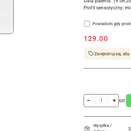
Data palenia: 19.06.2
Powiadom gdy produ
cena:
129.00
Zarejestruj się, a
Ilość
szt.
Dostępność
Wysyłka /
i
2