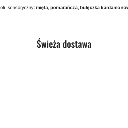
ofil sensoryczny:
mięta, pomarańcza, bułęczka kardamono
Produkty
Świeża dostawa
o
statusie: