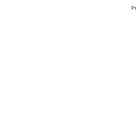
Pr
Pomiń karuzelę produktów