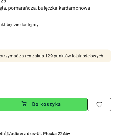
026
kt będzie dostępny
by otrzymać za ten zakup 129 punktów lojalnościowych.
Do koszyka
4h🚀/odbierz dziś-Ul. Płocka 22A🏡