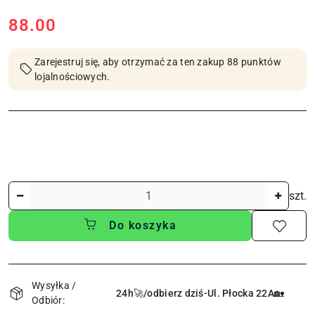
cena:
88.00
Zarejestruj się, aby otrzymać za ten zakup 88 punktów
lojalnościowych.
Ilość
szt.
Do koszyka
Dostępność
i
Wysyłka /
24h🚀/odbierz dziś-Ul. Płocka 22A🏡
Odbiór:
dostawa