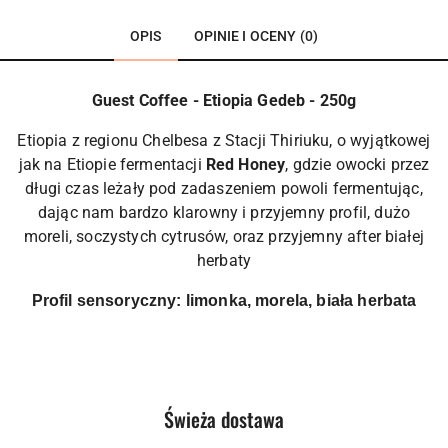
OPIS
OPINIE I OCENY (0)
Guest Coffee - Etiopia Gedeb - 250g
Etiopia z regionu Chelbesa z Stacji Thiriuku, o wyjątkowej
jak na Etiopie fermentacji
Red Honey
, gdzie owocki przez
długi czas leżały pod zadaszeniem powoli fermentując,
dając nam bardzo klarowny i przyjemny profil, dużo
moreli, soczystych cytrusów, oraz przyjemny after białej
herbaty
Profil sensoryczny: limonka, morela, biała herbata
Produkty
Świeża dostawa
Pomiń karuzelę produktów
o