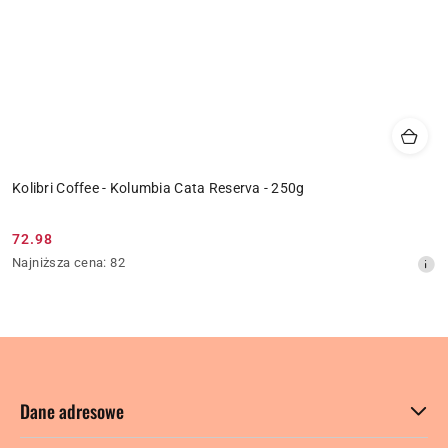
Kolibri Coffee - Kolumbia Cata Reserva - 250g
72.98
Cena
Najniższa
Najniższa cena:
82
promocyjna:
cena
z
30
dni
przed
obniżką
Dane adresowe