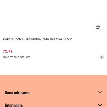
Kolibri Coffee - Kolumbia Cata Reserva - 250g
72.98
Cena
Najniższa
Najniższa cena:
82
promocyjna:
cena
z
30
dni
przed
obniżką
Dane adresowe
Informacje