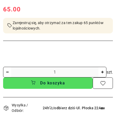
cena:
65.00
Zarejestruj się, aby otrzymać za ten zakup 65 punktów
lojalnościowych.
Ilość
szt.
Do koszyka
Dostępność
i
Wysyłka /
24h🚀/odbierz dziś-Ul. Płocka 22A🏡
Odbiór:
dostawa