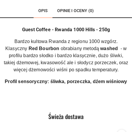
OPIS
OPINIE I OCENY (0)
Guest Coffee - Rwanda 1000 Hills - 250g
Bardzo kultowa Rwanda z regionu 1000 wzgórz.
Klasyczny
Red Bourbon
obrabiany metodą
washed
- w
profilu bardzo słodko i bardzo klasycznie, dużo śliwki,
takiej dżemowej, kwasowość ale i słodycz porzeczek, oraz
więcej dżemowości wiśni po spadku temperatury.
Profil sensoryczny: śliwka, porzeczka, dźem wiśniowy
Produkty
Świeża dostawa
Pomiń karuzelę produktów
o
statusie: