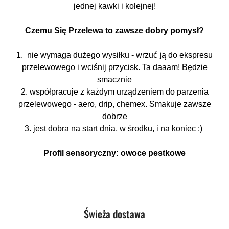
jednej kawki i kolejnej!
Czemu Się Przelewa to zawsze dobry pomysł?
1. nie wymaga dużego wysiłku - wrzuć ją do ekspresu
przelewowego i wciśnij przycisk. Ta daaam! Będzie
smacznie
2. współpracuje z każdym urządzeniem do parzenia
przelewowego - aero, drip, chemex. Smakuje zawsze
dobrze
3. jest dobra na start dnia, w środku, i na koniec :)
Profil sensoryczny: owoce pestkowe
Produkty
Świeża dostawa
Pomiń karuzelę produktów
o