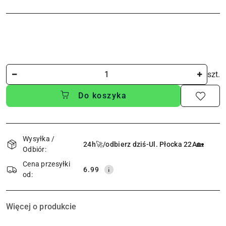
Ilość
szt.
Do koszyka
Dostępność
i
Wysyłka /
24h🚀/odbierz dziś-Ul. Płocka 22A🏡
Odbiór:
dostawa
Cena przesyłki
6.99
od:
Więcej o produkcie