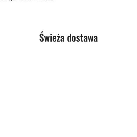
Produkty
Świeża dostawa
o
statusie: