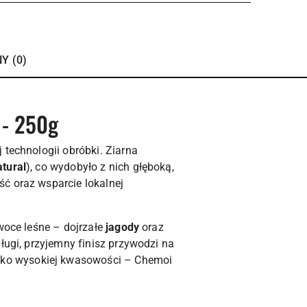
Y (0)
 - 250g
 technologii obróbki. Ziarna
tural
), co wydobyło z nich głęboką,
ć oraz wsparcie lokalnej
woce leśne – dojrzałe
jagody
oraz
długi, przyjemny finisz przywodzi na
tylko wysokiej kwasowości – Chemoi