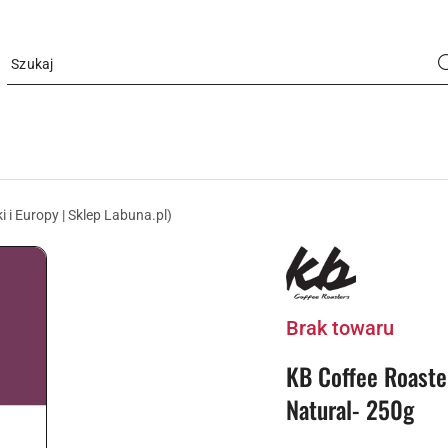
i i Europy | Sklep Labuna.pl)
LOGO
PALARNI
KB
COFFEE
Brak towaru
KB Coffee Roaste
Natural- 250g