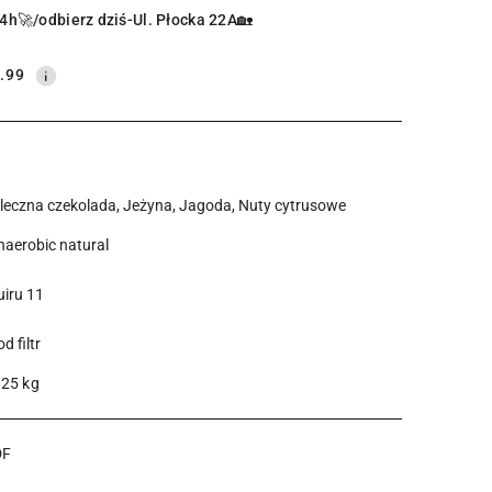
4h🚀/odbierz dziś-Ul. Płocka 22A🏡
.99
leczna czekolada, Jeżyna, Jagoda, Nuty cytrusowe
naerobic natural
uiru 11
d filtr
.25 kg
DF