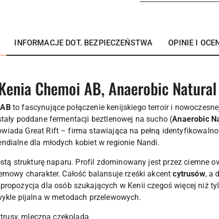
INFORMACJE DOT. BEZPIECZEŃSTWA
OPINIE I OCEN
 Kenia Chemoi AB, Anaerobic Natural
 AB
to fascynujące połączenie kenijskiego terroir i nowoczesnej
stały poddane fermentacji beztlenowej na sucho (
Anaerobic Na
iada Great Rift – firma stawiająca na pełną identyfikowalnoś
ndialne dla młodych kobiet w regionie Nandi.
ęstą strukturę naparu. Profil zdominowany jest przez ciemne o
żemowy charakter. Całość balansuje rześki akcent
cytrusów
, a 
a propozycja dla osób szukających w Kenii czegoś więcej niż 
wykle pijalna w metodach przelewowych.
ytrusy, mleczna czekolada