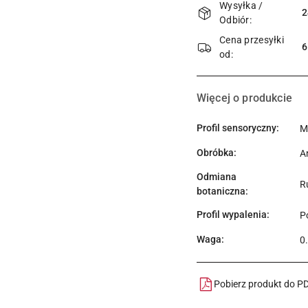
Wysyłka /
i
2
Odbiór:
dostawa
Cena przesyłki
6
od:
Więcej o produkcie
Profil sensoryczny:
M
Obróbka:
A
Odmiana
R
botaniczna:
Profil wypalenia:
Po
Waga:
0
Pobierz produkt do P