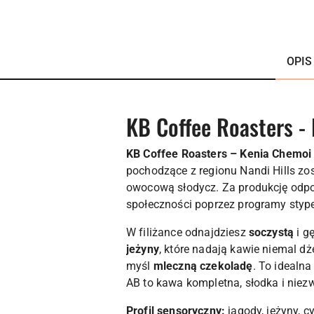
OPIS
KB Coffee Roasters -
KB Coffee Roasters – Kenia Chemoi
pochodzące z regionu Nandi Hills zo
owocową słodycz. Za produkcję odpow
społeczności poprzez programy stype
W filiżance odnajdziesz
soczystą
i g
jeżyny
, które nadają kawie niemal d
myśl
mleczną czekoladę
. To idealn
AB to kawa kompletna, słodka i niez
Profil sensoryczny:
jagody, jeżyny, c