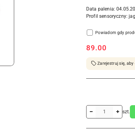
Data palenia: 04.05.2
Powiadom gdy produ
cena:
89.00
Zarejestruj się, a
Ilość
szt.
Dostępność