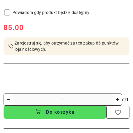
Powiadom gdy produkt będzie dostępny
cena:
85.00
Zarejestruj się, aby otrzymać za ten zakup 85 punktów
lojalnościowych.
Ilość
szt.
Do koszyka
Dostępność