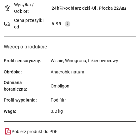
i
Wysyłka /
24h🚀/odbierz dziś-Ul. Płocka 22A🏡
Odbiór:
dostawa
Cena przesyłki
6.99
od:
Więcej o produkcie
Profil sensoryczny:
Wiśnie, Winogrona, Likier owocowy
Obróbka:
Anaerobic natural
Odmiana
Ombligon
botaniczna:
Profil wypalenia:
Pod filtr
Waga:
0.2 kg
Pobierz produkt do PDF