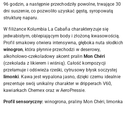
96 godzin, a następnie przechodziły powolne, trwające 30
dni suszenie, co pozwoliło uzyskać gęstą, syropowatą
strukturę naparu.
W filiżance Kolumbia La Cabaña charakteryzuje się
jedwabistym, oblepiającym body i złożoną kwasowością.
Profil smakowy otwiera intensywna, głęboka nuta słodkich
winogron
, która płynnie przechodzi w deserowy,
alkoholowo-czekoladowy akcent pralin
Mon Chéri
(czekolada z likierem i wiśnią). Całość kompozycji
przełamuje i odświeża rześki, cytrusowy błysk soczystej
limonki
. Kawa jest wypalona jasno, dzięki czemu idealnie
prezentuje swój unikalny charakter w dripperach V60,
kawiarkach Chemex oraz w AeroPressie.
Profil sensoryczny:
winogrona, praliny Mon Chéri, limonka