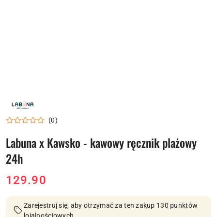
NAZWA
PRODUCENTA:
LABUNA
(0)
Labuna x Kawsko - kawowy ręcznik plażowy
24h
cena:
129.90
Zarejestruj się, aby otrzymać za ten zakup 130 punktów
lojalnościowych.