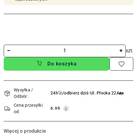
Ilość
szt.
Do koszyka
Dostępność
i
Wysyłka /
24h🚀/odbierz dziś-Ul. Płocka 22A🏡
Odbiór:
dostawa
Cena przesyłki
6.99
od:
Więcej o produkcie