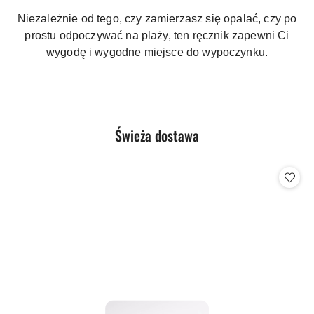
Niezależnie od tego, czy zamierzasz się opalać, czy po
prostu odpoczywać na plaży, ten ręcznik zapewni Ci
wygodę i wygodne miejsce do wypoczynku.
Produkty
Świeża dostawa
Pomiń karuzelę produktów
o
statusie: