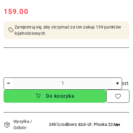
cena:
159.00
Zarejestruj się, aby otrzymać za ten zakup 159 punktów
lojalnościowych.
Ilość
szt.
Do koszyka
Dostępność
i
Wysyłka /
24h🚀/odbierz dziś-Ul. Płocka 22A🏡
Odbiór:
dostawa