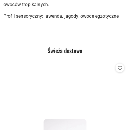
owoców tropikalnych.
Profil sensoryczny: lawenda, jagody, owoce egzotyczne
Produkty
Świeża dostawa
Pomiń karuzelę produktów
o
statusie: