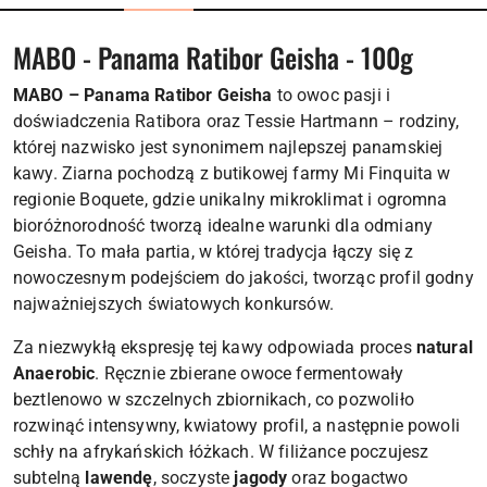
MABO - Panama Ratibor Geisha - 100g
MABO – Panama Ratibor Geisha
to owoc pasji i
doświadczenia Ratibora oraz Tessie Hartmann – rodziny,
której nazwisko jest synonimem najlepszej panamskiej
kawy. Ziarna pochodzą z butikowej farmy Mi Finquita w
regionie Boquete, gdzie unikalny mikroklimat i ogromna
bioróżnorodność tworzą idealne warunki dla odmiany
Geisha. To mała partia, w której tradycja łączy się z
nowoczesnym podejściem do jakości, tworząc profil godny
najważniejszych światowych konkursów.
Za niezwykłą ekspresję tej kawy odpowiada proces
natural
Anaerobic
. Ręcznie zbierane owoce fermentowały
beztlenowo w szczelnych zbiornikach, co pozwoliło
rozwinąć intensywny, kwiatowy profil, a następnie powoli
schły na afrykańskich łóżkach. W filiżance poczujesz
subtelną
lawendę
, soczyste
jagody
oraz bogactwo