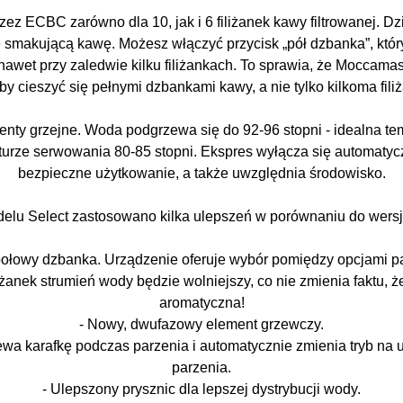
zez ECBC zarówno dla 10, jak i 6 filiżanek kawy filtrowanej. D
smakującą kawę. Możesz włączyć przycisk „pół dzbanka”, który
wet przy zaledwie kilku filiżankach. To sprawia, że ​​Moccamas
by cieszyć się pełnymi dzbankami kawy, a nie tylko kilkoma fili
nty grzejne. Woda podgrzewa się do 92-96 stopni - idealna tem
urze serwowania 80-85 stopni. Ekspres wyłącza się automatyc
bezpieczne użytkowanie, a także uwzględnia środowisko.
elu Select zastosowano kilka ulepszeń w porównaniu do wersj
ołowy dzbanka. Urządzenie oferuje wybór pomiędzy opcjami parz
liżanek strumień wody będzie wolniejszy, co nie zmienia faktu,
aromatyczna!
- Nowy, dwufazowy element grzewczy.
rzewa karafkę podczas parzenia i automatycznie zmienia tryb na
parzenia.
- Ulepszony prysznic dla lepszej dystrybucji wody.