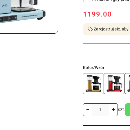
cena:
1199.00
Zarejestruj się, a
Wariant
Kolor/Wzór
Ilość
szt.
Dostępność