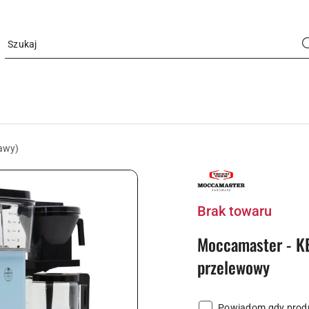
kawy)
NAZWA
PRODUCENTA:
MOCCAMASTER
Brak towaru
Moccamaster - KB
przelewowy
Powiadom gdy produ