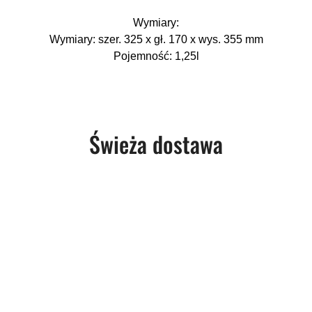
Wymiary:
Wymiary: szer. 325 x gł. 170 x wys. 355 mm
Pojemność: 1,25l
Produkty
Świeża dostawa
o
statusie: