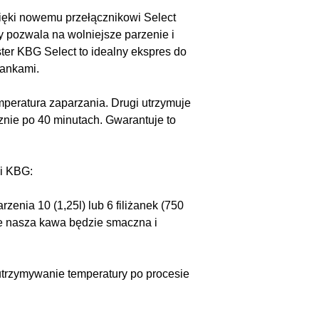
zięki nowemu przełącznikowi Select
 pozwala na wolniejsze parzenie i
ter KBG Select to idealny ekspres do
żankami.
peratura zaparzania. Drugi utrzymuje
znie po 40 minutach. Gwarantuje to
i KBG:
enia 10 (1,25l) lub 6 filiżanek (750
 że nasza kawa będzie smaczna i
 utrzymywanie temperatury po procesie