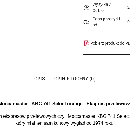
Wysyłka /
i
2
Odbiór:
dostawa
Cena przesyłki
od:
Pobierz produkt do P
OPIS
OPINIE I OCENY (0)
Moccamaster - KBG 741 Select orange - Ekspres przelewow
ch ekspresów przelewowych czyli Moccamaster KBG 741 Select
który miał ten sam kultowy wygląd od 1974 roku.