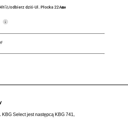
4h🚀/odbierz dziś-Ul. Płocka 22A🏡
0
DF
y
.
KBG Select jest następcą KBG 741,