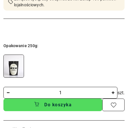
lojalnościowych.
Wariant
Opakowanie 250g:
Ilość
szt.
Do koszyka
Dostępność