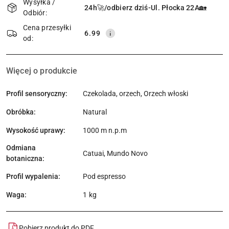
i
Wysyłka /
24h🚀/odbierz dziś-Ul. Płocka 22A🏡
Odbiór:
dostawa
Cena przesyłki
6.99
od:
Więcej o produkcie
Profil sensoryczny:
Czekolada, orzech, Orzech włoski
Obróbka:
Natural
Wysokość uprawy:
1000 m n.p.m
Odmiana
Catuai, Mundo Novo
botaniczna:
Profil wypalenia:
Pod espresso
Waga:
1 kg
Pobierz produkt do PDF