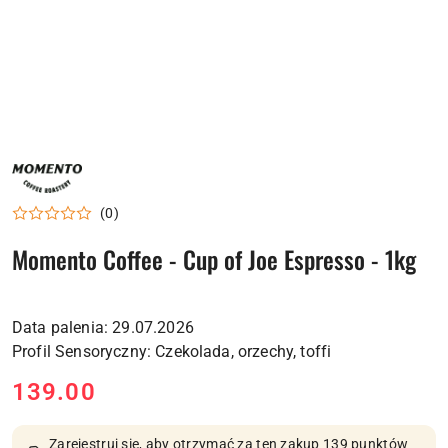
NAZWA
PRODUCENTA:
MOMENTO
COFFEE
(0)
Momento Coffee - Cup of Joe Espresso - 1kg
Data palenia: 29.07.2026
cena:
139.00
Zarejestruj się, aby otrzymać za ten zakup 139 punktów