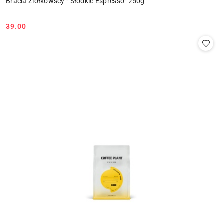
Bracia Ziółkowscy - Słodkie Espresso- 250g
39.00
Cena: