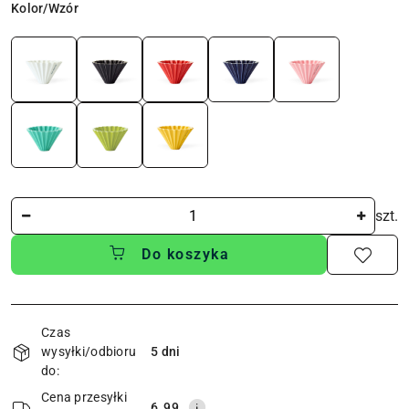
Wariant
Kolor/Wzór
Ilość
szt.
Do koszyka
Dostępność
i
Czas
wysyłki/odbioru
5 dni
dostawa
do:
Cena przesyłki
6.99