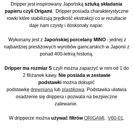
Dripper jest inspirowany Japońską
sztuką składania
papieru czyli Origami
. Dripper posiada charakterystyczne
rowki które stabilizują prędkość ekstrakcji co w rezultacie
daje nam czysty i doskonały napar.
Wykonany jest z
Japońskiej porcelany MINO
- jednej z
najbardziej prestiżowych wyrobów garncarskich w Japonii z
ponad 400-letnią historią.
Dripper ma rozmiar S
czyli można zaparzyć w nim od 1 do
2 filiżanek kawy.
Nie posiada w zestawie
podstawki
można dokupić
podstawkę
drewnianą
lub
plastikową
. Podstawka ułatwia
osadzenie się drippera i pozwala na bezpieczne
zalewanie.
W dripperze można
używać filtrów
ORIGAMI
,
V60-01
.