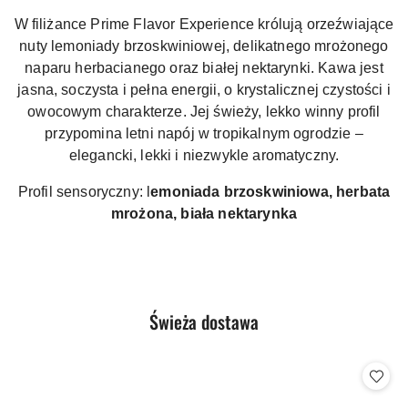
W filiżance Prime Flavor Experience królują orzeźwiające
nuty lemoniady brzoskwiniowej, delikatnego mrożonego
naparu herbacianego oraz białej nektarynki. Kawa jest
jasna, soczysta i pełna energii, o krystalicznej czystości i
owocowym charakterze. Jej świeży, lekko winny profil
przypomina letni napój w tropikalnym ogrodzie –
elegancki, lekki i niezwykle aromatyczny.
Profil sensoryczny: l
emoniada brzoskwiniowa, herbata
mrożona, biała nektarynka
Produkty
Świeża dostawa
Pomiń karuzelę produktów
o
statusie: