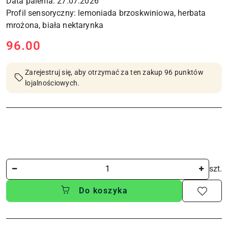
Data palenia: 27.07.2026
Profil sensoryczny: lemoniada brzoskwiniowa, herbata
cena:
96.00
Zarejestruj się, aby otrzymać za ten zakup 96 punktów
lojalnościowych.
Ilość
szt.
Do koszyka
Dostępność