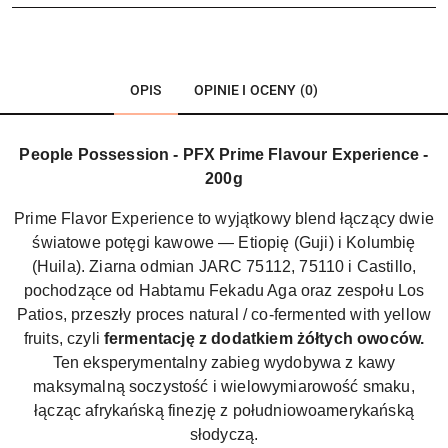
OPIS
OPINIE I OCENY (0)
People Possession - PFX Prime Flavour Experience -
200g
Prime Flavor Experience to wyjątkowy blend łączący dwie
światowe potęgi kawowe — Etiopię (Guji) i Kolumbię
(Huila). Ziarna odmian JARC 75112, 75110 i Castillo,
pochodzące od Habtamu Fekadu Aga oraz zespołu Los
Patios, przeszły proces natural / co-fermented with yellow
fruits, czyli
fermentację z dodatkiem żółtych owoców.
Ten eksperymentalny zabieg wydobywa z kawy
maksymalną soczystość i wielowymiarowość smaku,
łącząc afrykańską finezję z południowoamerykańską
słodyczą.