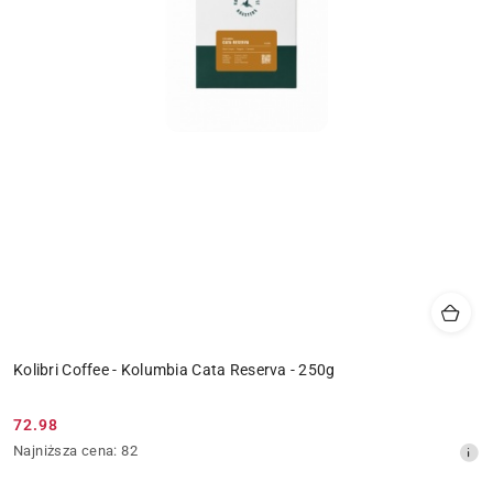
Kolibri Coffee - Kolumbia Cata Reserva - 250g
72.98
Cena
Najniższa
Najniższa cena:
82
promocyjna:
cena
z