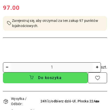
cena:
97.00
Zarejestruj się, aby otrzymać za ten zakup 97 punktów
lojalnościowych.
Ilość
szt.
Do koszyka
Dostępność
i
Wysyłka /
24h🚀/odbierz dziś-Ul. Płocka 22A🏡
Odbiór:
dostawa