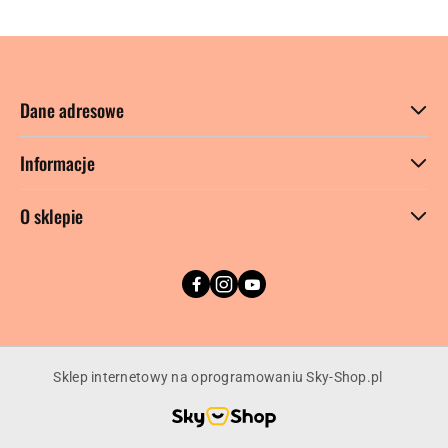
30
dni
przed
obniżką
Dane adresowe
Informacje
O sklepie
Sklep internetowy na oprogramowaniu Sky-Shop.pl