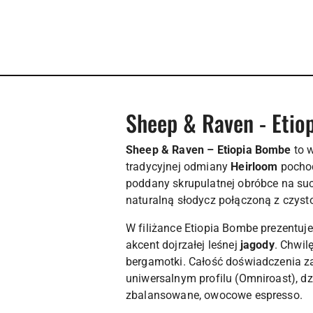
Sheep & Raven - Etiop
Sheep & Raven – Etiopia Bombe
to w
tradycyjnej odmiany
Heirloom
pochod
poddany skrupulatnej obróbce na suc
naturalną słodycz połączoną z czystoś
W filiżance Etiopia Bombe prezentuj
akcent dojrzałej leśnej
jagody
. Chwil
bergamotki. Całość doświadczenia za
uniwersalnym profilu (Omniroast), d
zbalansowane, owocowe espresso.