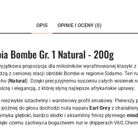
OPIS
OPINIE I OCENY (0)
ia Bombe Gr. 1 Natural - 200g
yjątkowa propozycja dla miłośników wyrafinowanej klasyki z 
zą z cenionej stacji obróbki Bombe w regionie Sidamo. Ten naj
ho (
Natural
). Dzięki precyzyjnemu suszeniu całych wisienek n
cią i elegancją, z której słyną najlepsze afrykańskie uprawy.
e niezwykle szlachetny i warstwowy profil smakowy. Pierwszy p
ę później do głosu dochodzi nuta naparu
Earl Grey
z charakter
myka głęboki, bardzo słodki i aksamitny finisz płynnego
mio
zięki czemu zachwyca bogactwem nut w dripperach V60, Cheme