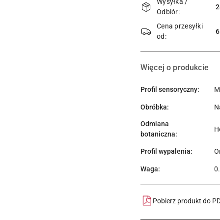
Wysyłka /
i
2
Odbiór:
dostawa
Cena przesyłki
6
od:
Więcej o produkcie
Profil sensoryczny:
M
Obróbka:
N
Odmiana
H
botaniczna:
Profil wypalenia:
O
Waga:
0
Pobierz produkt do P