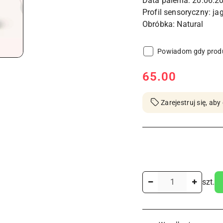
Data palenia: 20.06.2
Profil sensoryczny: ja
Powiadom gdy produ
cena:
65.00
Zarejestruj się, a
Ilość
szt.
Dostępność