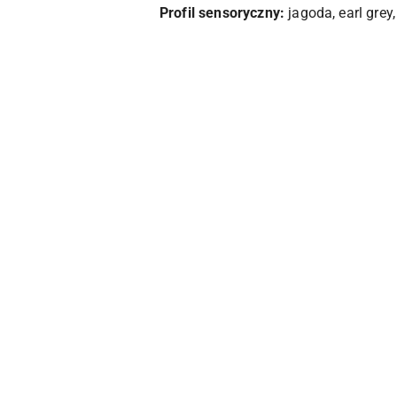
Profil sensoryczny:
jagoda, earl grey
Pomiń karuzelę produktów