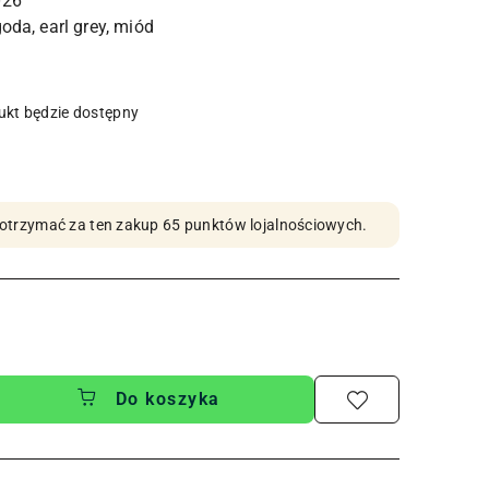
026
goda, earl grey, miód
kt będzie dostępny
by otrzymać za ten zakup 65 punktów lojalnościowych.
Do koszyka