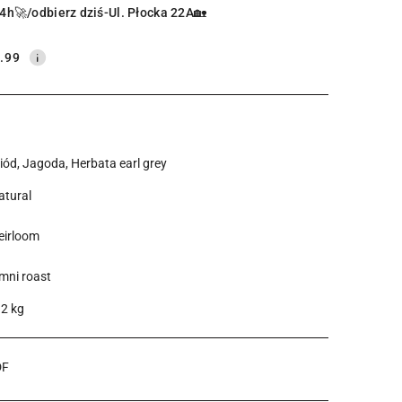
4h🚀/odbierz dziś-Ul. Płocka 22A🏡
.99
iód, Jagoda, Herbata earl grey
atural
eirloom
mni roast
.2 kg
DF