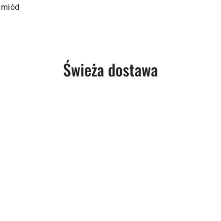
, miód
Produkty
Świeża dostawa
o
statusie: