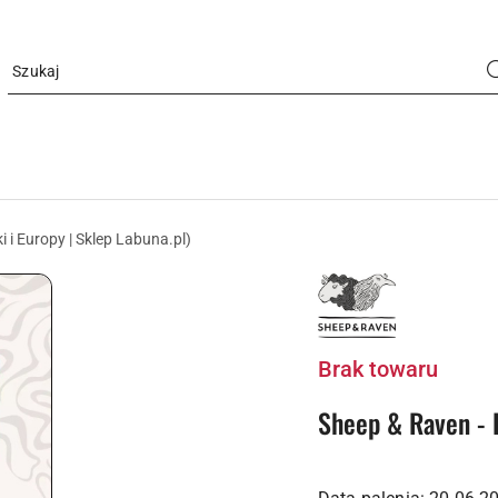
i i Europy | Sklep Labuna.pl)
LOGO
PALARNI
KAWY
SHEEP&RAVEN
AGI
ROJEWSKIEJ
Brak towaru
Sheep & Raven - 