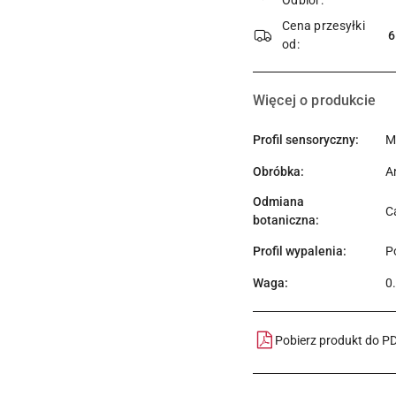
Odbiór:
dostawa
Cena przesyłki
6
od:
Więcej o produkcie
Profil sensoryczny:
M
Obróbka:
A
Odmiana
Ca
botaniczna:
Profil wypalenia:
Po
Waga:
0
Pobierz produkt do P