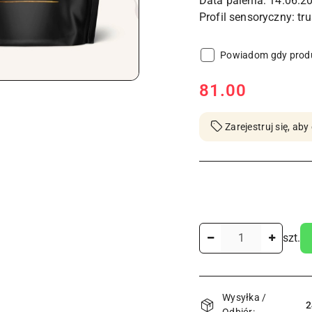
Data palenia: 14.06.2
Powiadom gdy produ
cena:
81.00
Zarejestruj się, a
Ilość
szt.
Dostępność
Wysyłka /
i
2