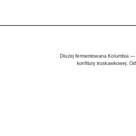
Dłużej fermentowana Kolumbia — b
konfitury truskawkowej. O
Pomiń karuzelę produktów