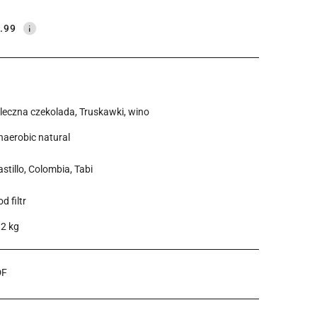
.99
leczna czekolada, Truskawki, wino
naerobic natural
stillo, Colombia, Tabi
d filtr
.2 kg
DF