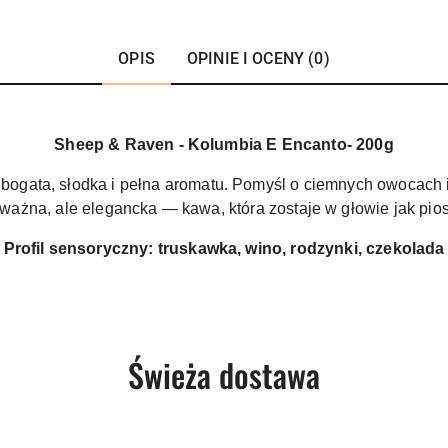
OPIS
OPINIE I OCENY (0)
Sheep & Raven - Kolumbia E Encanto- 200g
ogata, słodka i pełna aromatu. Pomyśl o ciemnych owocach i 
dważna, ale elegancka — kawa, która zostaje w głowie jak pio
Profil sensoryczny: truskawka, wino, rodzynki, czekolada
Produkty
Świeża dostawa
o