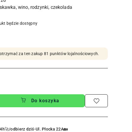
026
kt będzie dostępny
by otrzymać za ten zakup 81 punktów lojalnościowych.
Do koszyka
4h🚀/odbierz dziś-Ul. Płocka 22A🏡