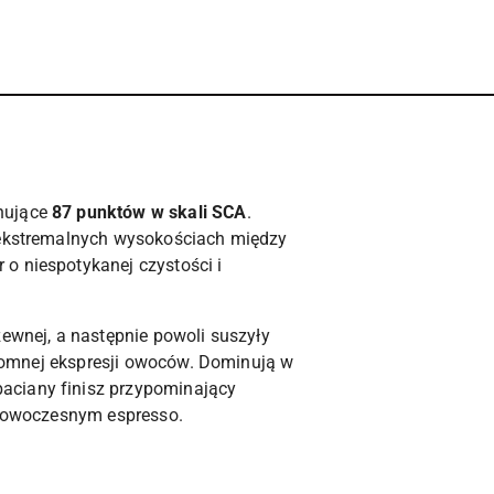
onujące
87 punktów w skali SCA
.
a ekstremalnych wysokościach między
o niespotykanej czystości i
zewnej, a następnie powoli suszyły
ogromnej ekspresji owoców. Dominują w
rbaciany finisz przypominający
i nowoczesnym espresso.