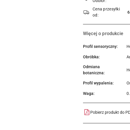
Odbiór:
dostawa
Cena przesyłki
6
od:
Więcej o produkcie
Profil sensoryczny:
H
Obróbka:
A
Odmiana
H
botaniczna:
Profil wypalenia:
O
Waga:
0
Pobierz produkt do P