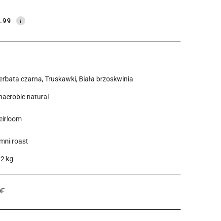
.99
erbata czarna, Truskawki, Biała brzoskwinia
naerobic natural
eirloom
mni roast
.2 kg
DF