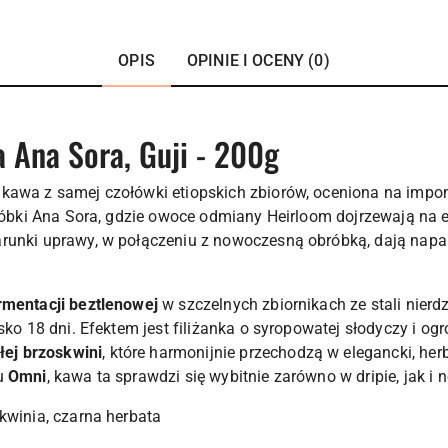
OPIS
OPINIE I OCENY (0)
a Ana Sora, Guji - 200g
 kawa z samej czołówki etiopskich zbiorów, oceniona na imp
obróbki Ana Sora, gdzie owoce odmiany Heirloom dojrzewają n
runki uprawy, w połączeniu z nowoczesną obróbką, dają napar 
rmentacji beztlenowej
w szczelnych zbiornikach ze stali nierd
isko 18 dni. Efektem jest filiżanka o syropowatej słodyczy i 
łej brzoskwini
, które harmonijnie przechodzą w elegancki, he
pu
Omni
, kawa ta sprawdzi się wybitnie zarówno w dripie, jak 
kwinia, czarna herbata