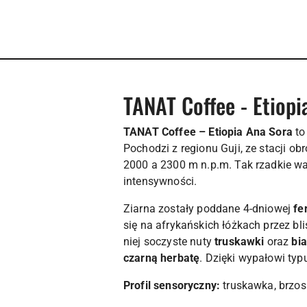
TANAT Coffee - Etiopi
TANAT Coffee – Etiopia Ana Sora
to
Pochodzi z regionu Guji, ze stacji 
2000 a 2300 m n.p.m. Tak rzadkie wa
intensywności.
Ziarna zostały poddane 4-dniowej
fe
się na afrykańskich łóżkach przez bl
niej soczyste nuty
truskawki
oraz
bia
czarną herbatę
. Dzięki wypałowi ty
Profil sensoryczny:
truskawka, brzos