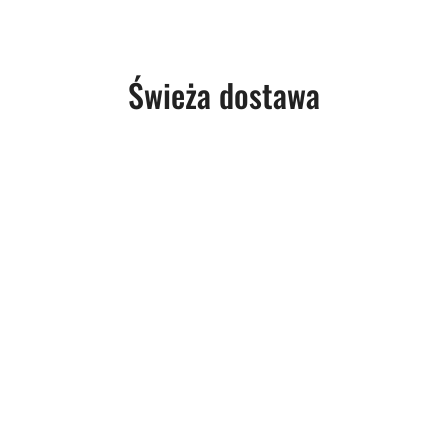
Produkty
Świeża dostawa
o
statusie: