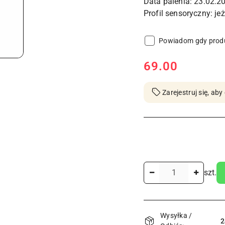
Data palenia: 23.02.2
Powiadom gdy produ
cena:
69.00
Zarejestruj się, a
Ilość
szt.
Dostępność
Wysyłka /
i
2