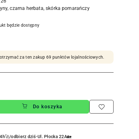
026
kt będzie dostępny
by otrzymać za ten zakup 69 punktów lojalnościowych.
Do koszyka
4h🚀/odbierz dziś-Ul. Płocka 22A🏡