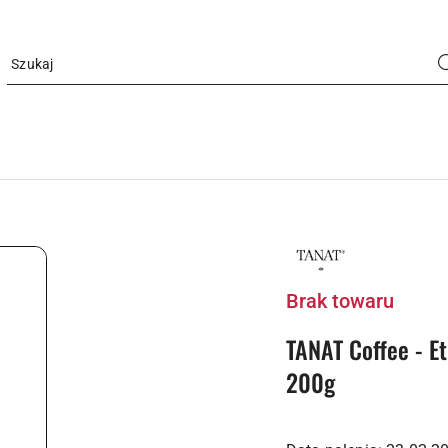
LOGO
PALARNI
KAWA
COFFEE
Brak towaru
TANAT Coffee - Et
200g