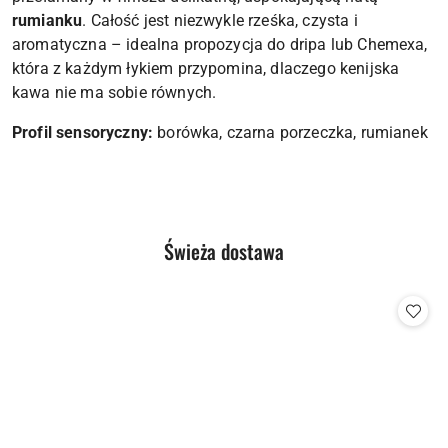
rumianku
. Całość jest niezwykle rześka, czysta i
aromatyczna – idealna propozycja do dripa lub Chemexa,
która z każdym łykiem przypomina, dlaczego kenijska
kawa nie ma sobie równych.
Profil sensoryczny:
borówka, czarna porzeczka, rumianek
Produkty
Świeża dostawa
Pomiń karuzelę produktów
o
statusie: