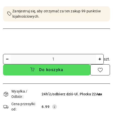
Zarejestruj się, aby otrzymać za ten zakup 99 punktów
lojalnościowych.
Ilość
szt.
Do koszyka
Dostępność
i
Wysyłka /
24h🚀/odbierz dziś-Ul. Płocka 22A🏡
Odbiór:
dostawa
Cena przesyłki
6.99
od: