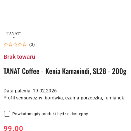
LOGO
PALARNI
KAWA
(0)
COFFEE
Brak towaru
TANAT Coffee - Kenia Kamavindi, SL28 - 200g
Data palenia: 19.02.2026
Powiadom gdy produkt będzie dostępny
cena:
99.00