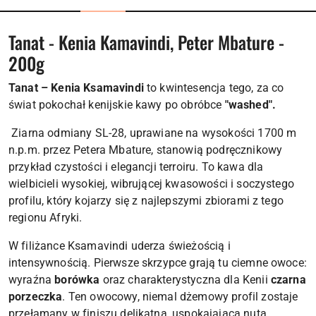
Tanat - Kenia Kamavindi, Peter Mbature -
200g
Tanat – Kenia Ksamavindi
to kwintesencja tego, za co
świat pokochał kenijskie kawy po obróbce
"washed".
Ziarna odmiany SL-28, uprawiane na wysokości 1700 m
n.p.m. przez Petera Mbature, stanowią podręcznikowy
przykład czystości i elegancji terroiru. To kawa dla
wielbicieli wysokiej, wibrującej kwasowości i soczystego
profilu, który kojarzy się z najlepszymi zbiorami z tego
regionu Afryki.
W filiżance Ksamavindi uderza świeżością i
intensywnością. Pierwsze skrzypce grają tu ciemne owoce:
wyraźna
borówka
oraz charakterystyczna dla Kenii
czarna
porzeczka
. Ten owocowy, niemal dżemowy profil zostaje
przełamany w finiszu delikatną, uspokajającą nutą