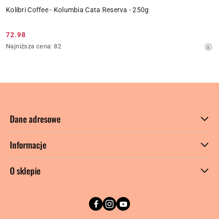
Kolibri Coffee - Kolumbia Cata Reserva - 250g
72.98
Cena
Najniższa
Najniższa cena:
82
promocyjna:
cena
z
30
dni
przed
obniżką
Dane adresowe
Informacje
O sklepie