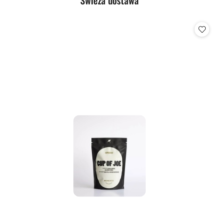
Pomiń karuzelę produktów
o
statusie: