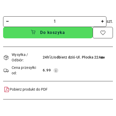
Ilość
szt.
Do koszyka
Dostępność
i
Wysyłka /
24h🚀/odbierz dziś-Ul. Płocka 22A🏡
Odbiór:
dostawa
Cena przesyłki
6.99
od:
Pobierz produkt do PDF