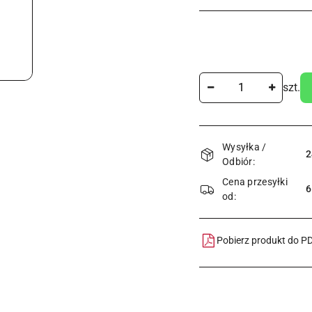
Ilość
szt.
Dostępność
Wysyłka /
i
2
Odbiór:
dostawa
Cena przesyłki
6
od:
Pobierz produkt do P