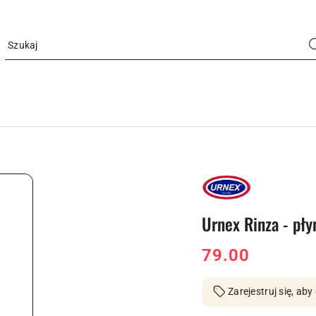
NAZWA
PRODUCENTA:
URNEX
Urnex Rinza - pł
cena:
79.00
Zarejestruj się, a