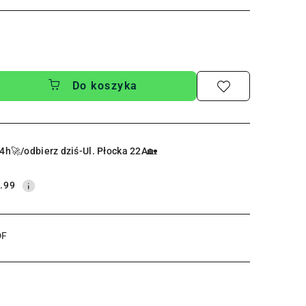
Do koszyka
4h🚀/odbierz dziś-Ul. Płocka 22A🏡
.99
DF