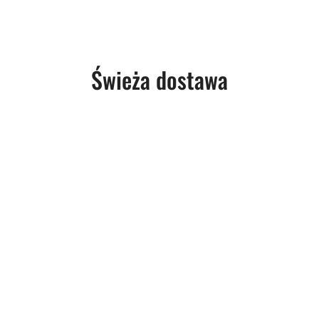
Produkty
Świeża dostawa
o
statusie: