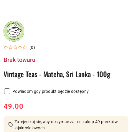
LOGO
FIRMY
VINTAGE
TEAS
(0)
Brak towaru
Vintage Teas - Matcha, Sri Lanka - 100g
Powiadom gdy produkt będzie dostępny
cena:
49.00
Zarejestruj się, aby otrzymać za ten zakup 49 punktów
lojalnościowych.