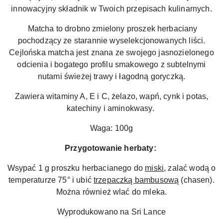
innowacyjny składnik w Twoich przepisach kulinarnych.
Matcha to drobno zmielony proszek herbaciany
pochodzący ze starannie wyselekcjonowanych liści.
Cejlońska matcha jest znana ze swojego jasnozielonego
odcienia i bogatego profilu smakowego z subtelnymi
nutami świeżej trawy i łagodną goryczką.
Zawiera witaminy A, E i C, żelazo, wapń, cynk i potas,
katechiny i aminokwasy.
Waga: 100g
Przygotowanie herbaty:
Wsypać 1 g proszku herbacianego do
miski
, zalać wodą o
temperaturze 75° i ubić
trzepaczką bambusową
(chasen).
Można również wlać do mleka.
Wyprodukowano na Sri Lance