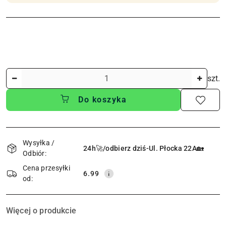
Ilość
szt.
Do koszyka
Dostępność
i
Wysyłka /
24h🚀/odbierz dziś-Ul. Płocka 22A🏡
Odbiór:
dostawa
Cena przesyłki
6.99
od:
Więcej o produkcie