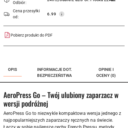
Odbiór:
dostawa
Cena przesyłki
6.99
od:
Pobierz produkt do PDF
OPIS
INFORMACJE DOT.
OPINIE I
BEZPIECZEŃSTWA
OCENY (0)
AeroPress Go – Twój ulubiony zaparzacz w
wersji podróżnej
AeroPress Go to niezwykle kompaktowa wersja jednego z
najpopularniejszych zaparzaczy ręcznych na świecie.
Łączy w sobie najlepsze cechy French Pressu, metody