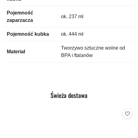
Pojemność
ok. 237 ml
zaparzacza
Pojemność kubka
ok. 444 ml
Tworzywo sztuczne wolne od
Materiał
BPA i ftalanów
Produkty
Świeża dostawa
Pomiń karuzelę produktów
o
statusie: