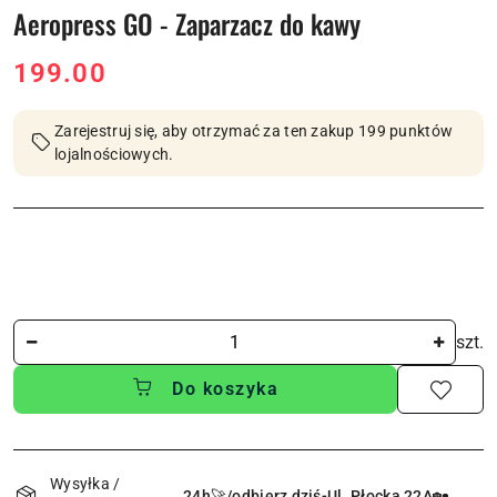
Aeropress GO - Zaparzacz do kawy
cena:
199.00
Zarejestruj się, aby otrzymać za ten zakup 199 punktów
lojalnościowych.
Ilość
szt.
Do koszyka
Dostępność
i
Wysyłka /
24h🚀/odbierz dziś-Ul. Płocka 22A🏡