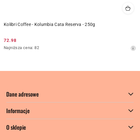
Kolibri Coffee - Kolumbia Cata Reserva - 250g
72.98
Cena
Najniższa
Najniższa cena:
82
promocyjna:
cena
z
30
dni
przed
obniżką
Dane adresowe
Informacje
O sklepie