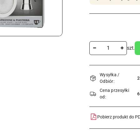
Ilość
szt.
Dostępność
Wysyłka /
i
2
Odbiór:
dostawa
Cena przesyłki
6
od:
Pobierz produkt do P