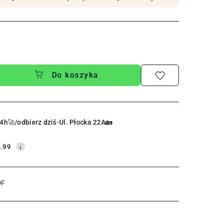
Do koszyka
4h🚀/odbierz dziś-Ul. Płocka 22A🏡
.99
DF