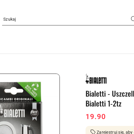
NAZWA
PRODUCENTA:
BIALETTI
Bialetti - Uszcze
Bialetti 1-2tz
cena:
19.90
Zarejestruj się, a