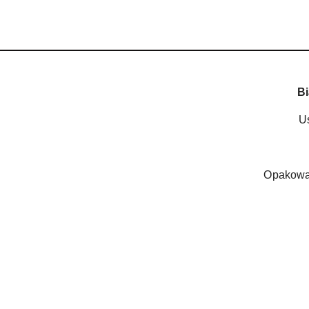
Bi
Us
Opakowan
Pomiń karuzelę produktów