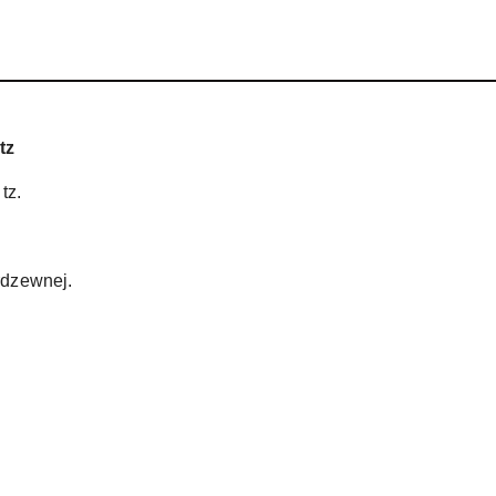
tz
tz.
rdzewnej.