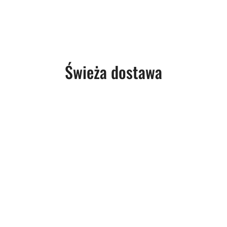
Produkty
Świeża dostawa
o
statusie: