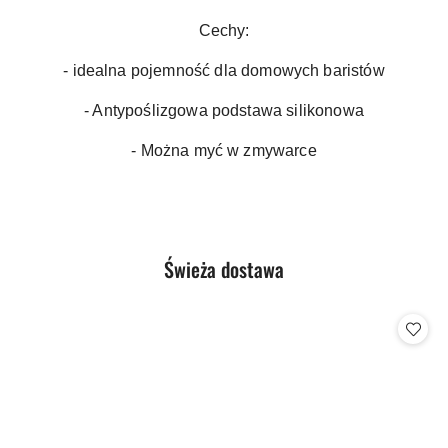
Cechy:
- idealna pojemność dla domowych baristów
- Antypoślizgowa podstawa silikonowa
- Można myć w zmywarce
Produkty
Świeża dostawa
Pomiń karuzelę produktów
o
statusie: