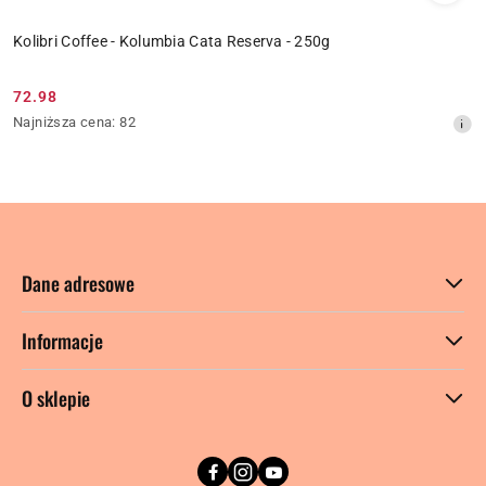
Kolibri Coffee - Kolumbia Cata Reserva - 250g
72.98
Cena
Najniższa
Najniższa cena:
82
promocyjna:
cena
z
30
dni
przed
obniżką
Dane adresowe
Informacje
O sklepie