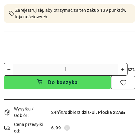
Zarejestruj się, aby otrzymać za ten zakup 139 punktów
lojalnościowych.
Ilość
szt.
Do koszyka
Dostępność
i
Wysyłka /
24h🚀/odbierz dziś-Ul. Płocka 22A🏡
Odbiór:
dostawa
Cena przesyłki
6.99
od: