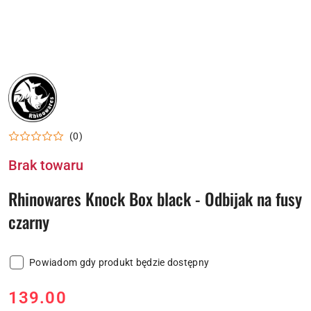
NAZWA
PRODUCENTA:
RHINOWARES
(0)
Brak towaru
Rhinowares Knock Box black - Odbijak na fusy
czarny
Powiadom gdy produkt będzie dostępny
cena:
139.00