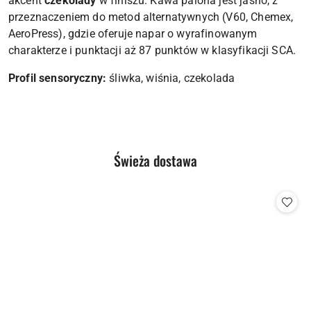
akcent
czekolady
w finiszu. Kawa palona jest jasno, z
przeznaczeniem do metod alternatywnych (V60, Chemex,
AeroPress), gdzie oferuje napar o wyrafinowanym
charakterze i punktacji aż 87 punktów w klasyfikacji SCA.
Profil sensoryczny:
śliwka, wiśnia, czekolada
Produkty
Świeża dostawa
Pomiń karuzelę produktów
o
statusie: