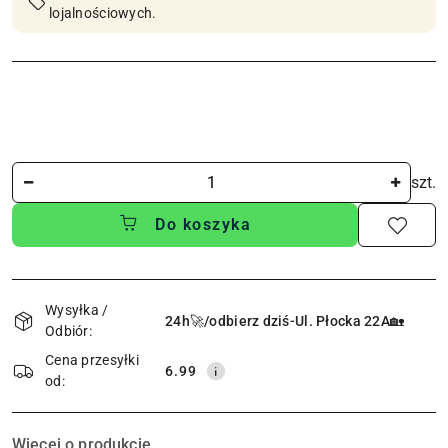
lojalnościowych.
Ilość
szt.
Do koszyka
Dostępność
i
Wysyłka /
24h🚀/odbierz dziś-Ul. Płocka 22A🏡
Odbiór:
dostawa
Cena przesyłki
6.99
od:
Więcej o produkcie