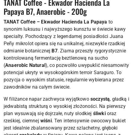
TANAT Coffee - Ekwador Hacienda La
Papaya B7, Anaerobic - 200g
TANAT Coffee – Ekwador Hacienda La Papaya
to
synonim luksusu i najwyższego kunsztu w świecie kawy
specialty. Pochodzący z legendarnej posiadłości Juana
Peñy mikrolot opiera się na unikalnej, niezwykle rzadkiej
odmianie botanicznej
B7
. Ziarna przeszły rygorystycznie
kontrolowaną fermentację beztlenową na sucho
(
Anaerobic Natural
), co pozwoliło uwypuklić niesamowity
potencjał ukryty w wysokogórskim terroir Saraguro. To
pozycja o wysokim statusie, regularnie wybierana przez
zawodników na całym świecie.
W filiżance napar zachwyca wyjątkowo
soczystą
, gładką i
jedwabistą strukturą o wysokiej złożoności. Na pierwszy
plan wysuwają się dojrzałe, nuty słodkiej
śliwki
oraz
rześkiej, ciemnej
wiśni
. Ten intensywnie owocowy bukiet
jest idealnie zbalansowany przez szlachetny, głęboki