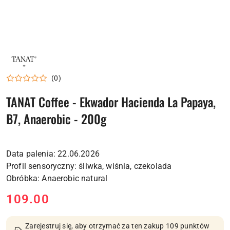
LOGO
PALARNI
KAWA
(0)
COFFEE
TANAT Coffee - Ekwador Hacienda La Papaya,
B7, Anaerobic - 200g
Data palenia: 22.06.2026
Profil sensoryczny: śliwka, wiśnia, czekolada
cena:
109.00
Zarejestruj się, aby otrzymać za ten zakup 109 punktów