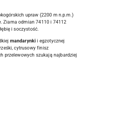
sokogórskich upraw (2200 m n.p.m.)
e
. Ziarna odmian 74110 i 74112
ębię i soczystość.
dkiej
mandarynki
i egzotycznej
ześki, cytrusowy finisz
ach przelewowych szukają najbardziej