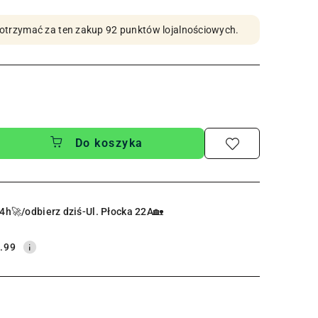
by otrzymać za ten zakup 92 punktów lojalnościowych.
Do koszyka
4h🚀/odbierz dziś-Ul. Płocka 22A🏡
.99