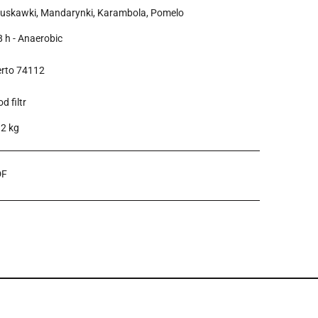
ruskawki, Mandarynki, Karambola, Pomelo
8 h - Anaerobic
erto 74112
d filtr
.2 kg
DF