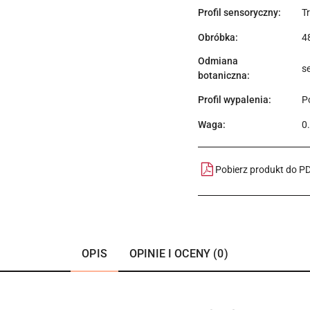
Profil sensoryczny:
T
Obróbka:
4
Odmiana
s
botaniczna:
Profil wypalenia:
Po
Waga:
0
Pobierz produkt do P
OPIS
OPINIE I OCENY (0)