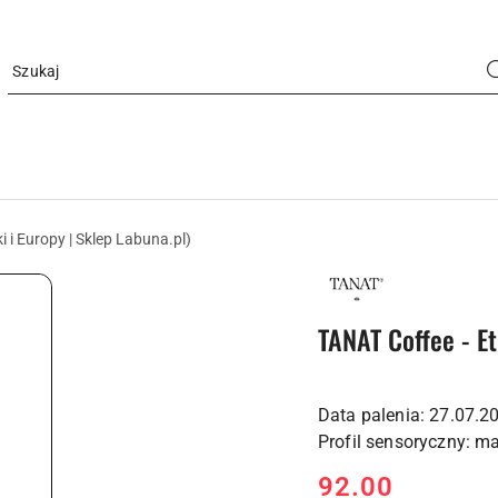
i i Europy | Sklep Labuna.pl)
LOGO
PALARNI
KAWA
COFFEE
TANAT Coffee - Et
Data palenia: 27.07.2
cena:
92.00