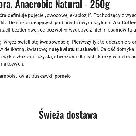
lora, Anaerobic Natural - 250g
óra definiuje pojęcie „owocowej eksplozji”. Pochodzący z wy
iklita Dejene, działających pod prestiżowym szyldem
Alo Coffe
acji beztlenowej, co pozwoliło wydobyć z nich niesamowitą gł
ą, wręcz świetlistą kwasowością. Pierwszy łyk to uderzenie sło
 w delikatną, kwiatową nutę
kwiatu truskawki
. Całość domyka r
ezwykle złożona i czysta, stworzona dla tych, którzy w metod
 smakowych.
mbola, kwiat truskawki, pomelo
Produkty
Świeża dostawa
o