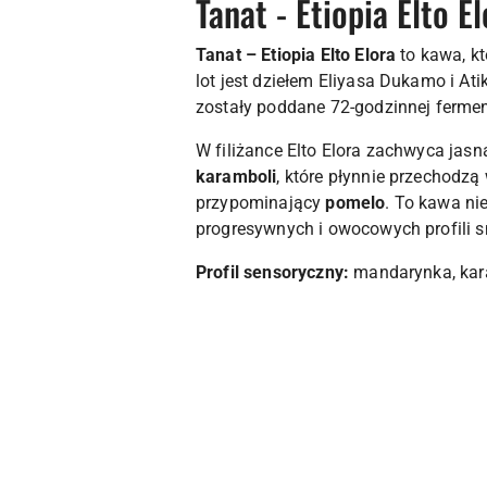
Tanat - Etiopia Elto E
Tanat – Etiopia Elto Elora
to kawa, kt
lot jest dziełem Eliyasa Dukamo i At
zostały poddane 72-godzinnej ferment
W filiżance Elto Elora zachwyca jasn
karamboli
, które płynnie przechodzą
przypominający
pomelo
. To kawa ni
progresywnych i owocowych profili
Profil sensoryczny:
mandarynka, kara
Pomiń karuzelę produktów