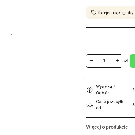
Zarejestruj się, a
Ilość
szt.
Dostępność
Wysyłka /
i
2
Odbiór:
dostawa
Cena przesyłki
6
od:
Więcej o produkcie