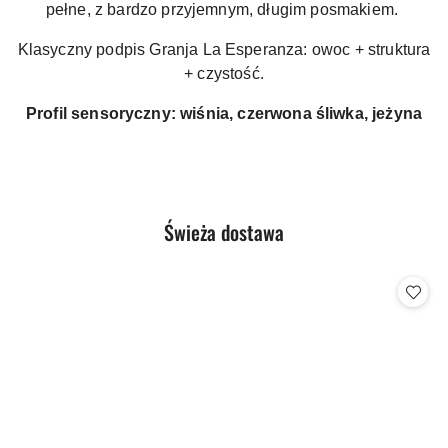
pełne, z bardzo przyjemnym, długim posmakiem.
Klasyczny podpis Granja La Esperanza: owoc + struktura
+ czystość.
Profil sensoryczny: wiśnia, czerwona śliwka, jeżyna
Produkty
Świeża dostawa
Pomiń karuzelę produktów
o
statusie: