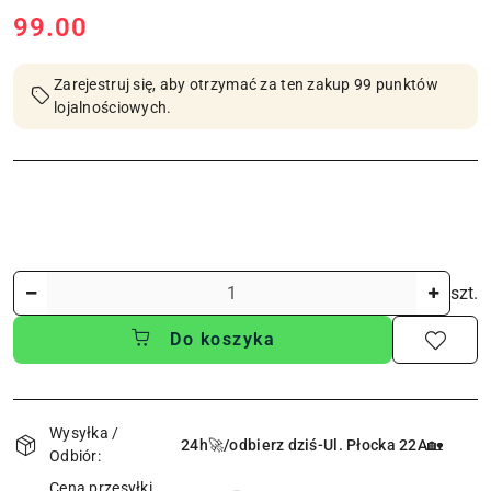
cena:
99.00
Zarejestruj się, aby otrzymać za ten zakup 99 punktów
lojalnościowych.
Ilość
szt.
Do koszyka
Dostępność
i
Wysyłka /
24h🚀/odbierz dziś-Ul. Płocka 22A🏡
Odbiór:
dostawa
Cena przesyłki