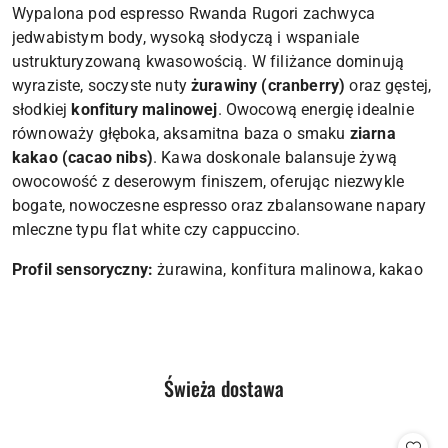
Wypalona pod espresso Rwanda Rugori zachwyca
jedwabistym body, wysoką słodyczą i wspaniale
ustrukturyzowaną kwasowością. W filiżance dominują
wyraziste, soczyste nuty
żurawiny (cranberry)
oraz gęstej,
słodkiej
konfitury malinowej
. Owocową energię idealnie
równoważy głęboka, aksamitna baza o smaku
ziarna
kakao (cacao nibs)
. Kawa doskonale balansuje żywą
owocowość z deserowym finiszem, oferując niezwykle
bogate, nowoczesne espresso oraz zbalansowane napary
mleczne typu flat white czy cappuccino.
Profil sensoryczny:
żurawina, konfitura malinowa, kakao
Produkty
Świeża dostawa
Pomiń karuzelę produktów
o
statusie: