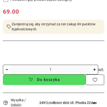
cena:
69.00
Zarejestruj się, aby otrzymać za ten zakup 69 punktów
lojalnościowych.
Ilość
szt.
Do koszyka
Dostępność
i
Wysyłka /
24h🚀/odbierz dziś-Ul. Płocka 22A🏡
Odbiór: