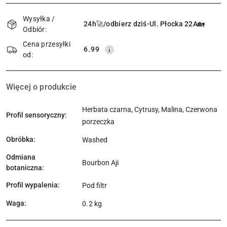
Dostępność
i
Wysyłka /
24h🚀/odbierz dziś-Ul. Płocka 22A🏡
Odbiór:
dostawa
Cena przesyłki
6.99
od:
Więcej o produkcie
Herbata czarna, Cytrusy, Malina, Czerwona
Profil sensoryczny:
porzeczka
Obróbka:
Washed
Odmiana
Bourbon Aji
botaniczna:
Profil wypalenia:
Pod filtr
Waga:
0.2 kg