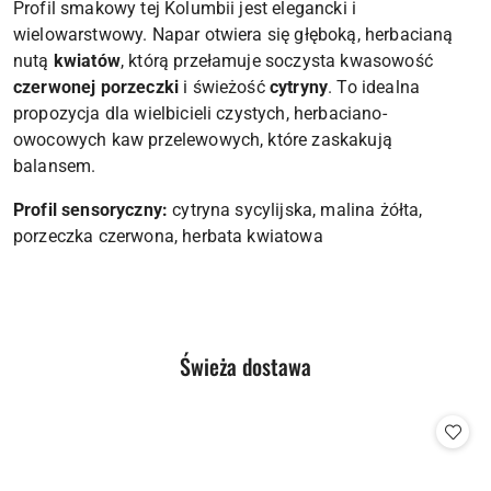
Profil smakowy tej Kolumbii jest elegancki i
wielowarstwowy. Napar otwiera się głęboką, herbacianą
nutą
kwiatów
, którą przełamuje soczysta kwasowość
czerwonej porzeczki
i świeżość
cytryny
. To idealna
propozycja dla wielbicieli czystych, herbaciano-
owocowych kaw przelewowych, które zaskakują
balansem.
Profil sensoryczny:
cytryna sycylijska, malina żółta,
porzeczka czerwona, herbata kwiatowa
Produkty
Świeża dostawa
Pomiń karuzelę produktów
o
statusie: