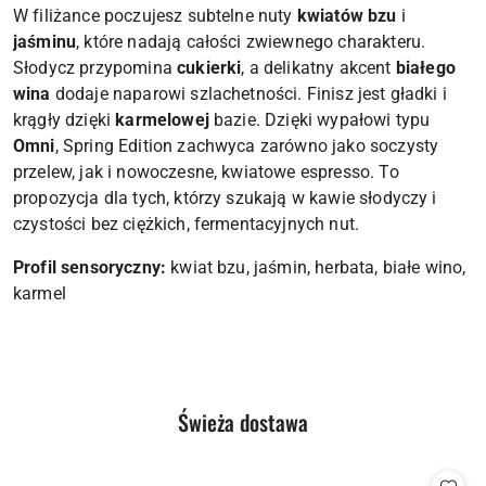
W filiżance poczujesz subtelne nuty
kwiatów bzu
i
jaśminu
, które nadają całości zwiewnego charakteru.
Słodycz przypomina
cukierki
, a delikatny akcent
białego
wina
dodaje naparowi szlachetności. Finisz jest gładki i
krągły dzięki
karmelowej
bazie. Dzięki wypałowi typu
Omni
, Spring Edition zachwyca zarówno jako soczysty
przelew, jak i nowoczesne, kwiatowe espresso. To
propozycja dla tych, którzy szukają w kawie słodyczy i
czystości bez ciężkich, fermentacyjnych nut.
Profil sensoryczny:
kwiat bzu, jaśmin, herbata, białe wino,
karmel
Produkty
Świeża dostawa
Pomiń karuzelę produktów
o
statusie: