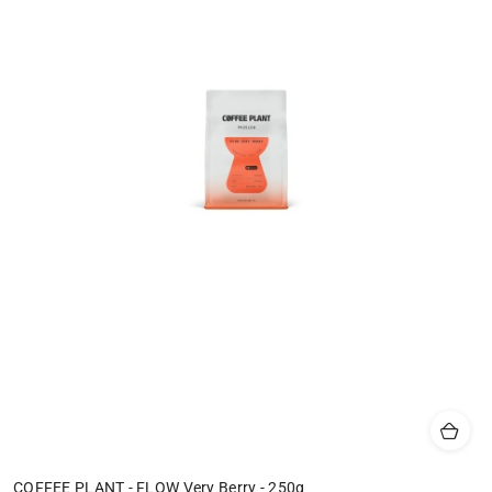
COFFEE PLANT - FLOW Very Berry - 250g