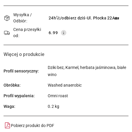
Dostępność
i
Wysyłka /
24h🚀/odbierz dziś-Ul. Płocka 22A🏡
Odbiór:
dostawa
Cena przesyłki
6.99
od:
Więcej o produkcie
Dziki bez, Karmel, herbata jaśminowa, białe
Profil sensoryczny:
wino
Obróbka:
Washed anaerobic
Profil wypalenia:
Omni roast
Waga:
0.2 kg
Pobierz produkt do PDF