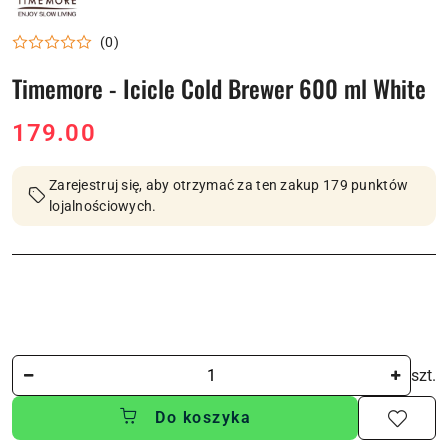
(0)
Timemore - Icicle Cold Brewer 600 ml White
cena:
179.00
Zarejestruj się, aby otrzymać za ten zakup 179 punktów
lojalnościowych.
Ilość
szt.
Do koszyka