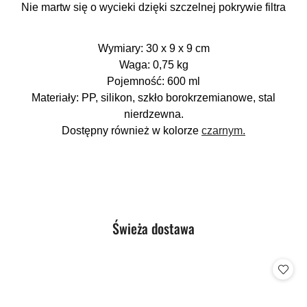
Nie martw się o wycieki dzięki szczelnej pokrywie filtra
Wymiary: 30 x 9 x 9 cm
Waga: 0,75 kg
Pojemność: 600 ml
Materiały: PP, silikon, szkło borokrzemianowe, stal
nierdzewna.
Dostępny również w kolorze
czarnym.
Produkty
Świeża dostawa
Pomiń karuzelę produktów
o
statusie: