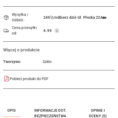
Dostępność
i
Wysyłka /
24h🚀/odbierz dziś-Ul. Płocka 22A🏡
Odbiór:
dostawa
Cena przesyłki
6.99
od:
Więcej o produkcie
Tworzywo:
Szkło
Pobierz produkt do PDF
OPIS
INFORMACJE DOT.
OPINIE I
BEZPIECZEŃSTWA
OCENY (0)